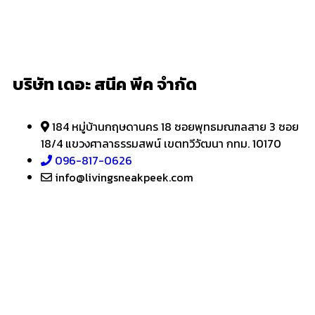
บริษัท เดอะ สนีค พีค จำกัด
184 หมู่บ้านกฤษดานคร 18 ซอยพุทธมณฑลสาย 3 ซอย
18/4 แขวงศาลาธรรมสพน์ เขตทวีวัฒนา กทม. 10170
096-817-0626
info@livingsneakpeek.com
HOME
ข่าวสารน่ารู้
แอบดูคอนโด