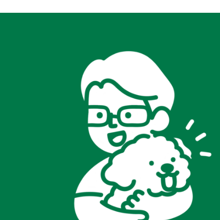
Skip
to
content