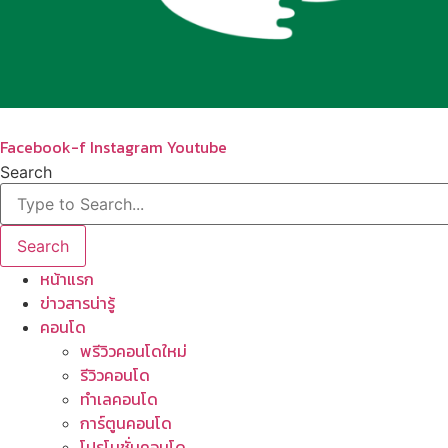
Facebook-f
Instagram
Youtube
Search
Search
หน้าแรก
ข่าวสารน่ารู้
คอนโด
พรีวิวคอนโดใหม่
รีวิวคอนโด
ทำเลคอนโด
การ์ตูนคอนโด
โปรโมชั่นคอนโด