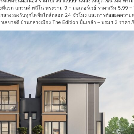
การที่เพิ่มขึ้นต่อเนื่อง รวมไปถึงนำแบบบ้านหลังใหญ่ดีไซน์ใหม่ พ
แรก แกรนด์ พลีโน่ พระราม 9 – มอเตอร์เวย์ ราคาเริ่ม 5.99 – 7 ล
่วนกลางรองรับทุกไลฟ์สไตล์ตลอด 24 ชั่วโมง และการต่อยอดความสำ
เลขายดี บ้านกลางเมือง The Edition ปิ่นเกล้า – บรมฯ 2 ราคาเร