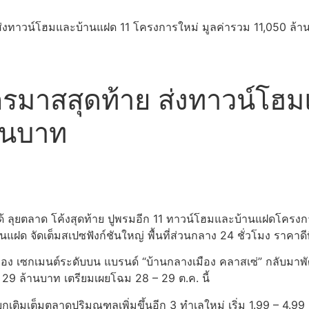
ส่งทาวน์โฮมและบ้านแฝด 11 โครงการใหม่ มูลค่ารวม 11,050 ล้
ตรมาสสุดท้าย ส่งทาวน์โฮ
้านบาท
องได้ ลุยตลาด โค้งสุดท้าย ปูพรมอีก 11 ทาวน์โฮมและบ้านแฝดโค
ฝด จัดเต็มสเปซฟังก์ชันใหญ่ พื้นที่ส่วนกลาง 24 ชั่วโมง ราคาดีที
อง เซกเมนต์ระดับบน แบรนด์ “บ้านกลางเมือง คลาสเซ่” กลับมาพั
 – 29 ล้านบาท เตรียมเผยโฉม 28 – 29 ต.ค. นี้
 บุกเติมเต็มตลาดปริมณฑลเพิ่มขึ้นอีก 3 ทำเลใหม่ เริ่ม 1.99 – 4.9