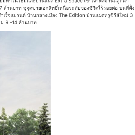
รีเมียมทาวน์โฮมและบ้านแฝด Extra Space เข้าเจาะดีมานด์ลูกค้า
้านบาท ชูจุดขายเอกสิทธิ์เหนือระดับของชีวิตไร้รอยต่อ บนที่ตั้ง
เร็จแบรนด์ บ้านกลางเมือง The Edition บ้านแฝดหรูซีรีส์ใหม่ 3
ิ่ม 9 -14 ล้านบาท