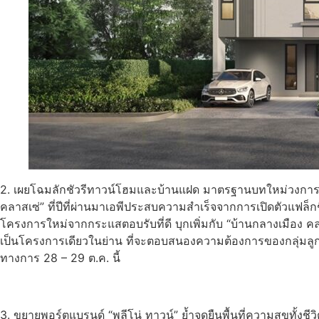
2. เผยโฉมลักชัวรีทาวน์โฮมและบ้านแฝด มาตรฐานบทใหม่วงการอสัง
คลาสเซ่” ที่ปีที่ผ่านมาเอพีประสบความสำเร็จจากการเปิดตัวแฟล็ก
โครงการใหม่จากกระแสตอบรับที่ดี บุกเพิ่มกับ “บ้านกลางเมือง 
เป็นโครงการเดียวในย่าน ที่จะตอบสนองความต้องการของกลุ่มลูกค้
ทางการ 28 – 29 ต.ค. นี้
3. ขยายพอร์ตแบรนด์ “พลีโน่ ทาวน์” ย้ำจุดยืนพื้นที่ความสุขทั้ง