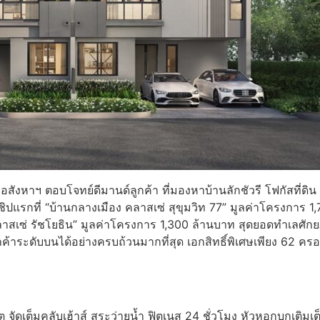
หาฯ ตอบโจทย์ดีมานด์ลูกค้า ที่มองหาบ้านลักชัวรี โฟกัสที่ดิน 
ชิปแรกที่ “บ้านกลางเมือง คลาสเซ่ สุขุมวิท 77” มูลค่าโครงการ 1
คลาสเซ่ รัชโยธิน” มูลค่าโครงการ 1,300 ล้านบาท สุดยอดทำเลศั
าระดับบนได้อย่างครบถ้วนมากที่สุด เอกสิทธิ์พิเศษเพียง 62 ครอ
ชีวิต จัดเต็มคลับเฮ้าส์ สระว่ายน้ำ ฟิตเนส 24 ชั่วโมง หัวหอกบุก