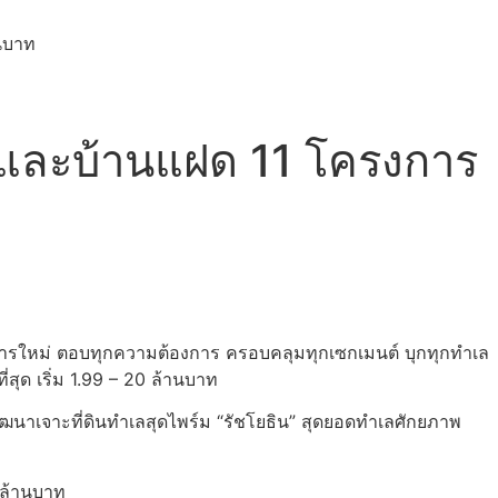
านบาท
มและบ้านแฝด 11 โครงการ
รงการใหม่ ตอบทุกความต้องการ ครอบคลุมทุกเซกเมนต์ บุกทุกทำเล
่สุด เริ่ม 1.99 – 20 ล้านบาท
ฒนาเจาะที่ดินทำเลสุดไพร์ม “รัชโยธิน” สุดยอดทำเลศักยภาพ
9 ล้านบาท