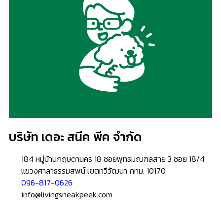
บริษัท เดอะ สนีค พีค จำกัด
184 หมู่บ้านกฤษดานคร 18 ซอยพุทธมณฑลสาย 3 ซอย 18/4
แขวงศาลาธรรมสพน์ เขตทวีวัฒนา กทม. 10170
096-817-0626
info@livingsneakpeek.com