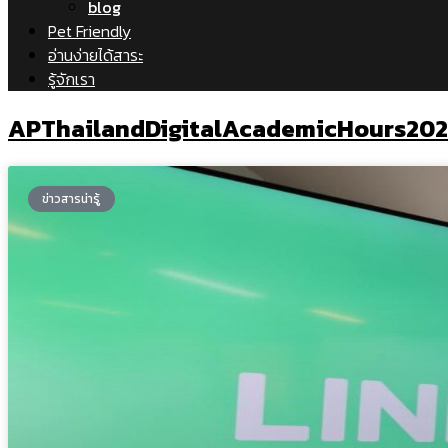
blog
Pet Friendly
อ่านง่ายได้สาระ
รู้จักเรา
APThailandDigitalAcademicHours202
ข่าวสารน่ารู้