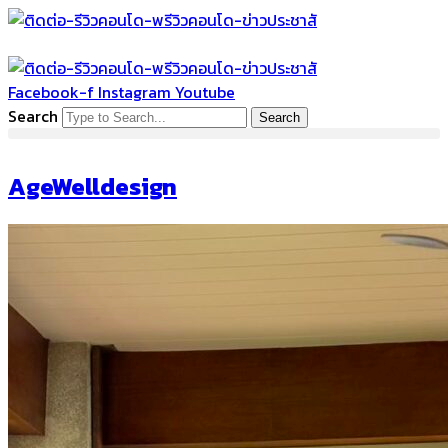
Skip
to
content
Facebook-f
Instagram
Youtube
Search
Search
AgeWelldesign