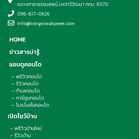
แขวงศาลาธรรมสพน์ เขตทวีวัฒนา กทม. 10170
096-817-0626
info@livingsneakpeek.com
HOME
ข่าวสารน่ารู้
แอบดูคอนโด
พรีวิวคอนโด
–
รีวิวคอนโด
–
ทำเลคอนโด
–
การ์ตูนคอนโด
–
โปรโมชั่นคอนโด
–
เปิดโชว์บ้าน
พรีวิวบ้านใหม่
–
รีวิวบ้าน
–