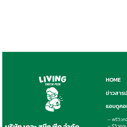
HOME
ข่าวสารน่า
แอบดูคอ
พรีวิว
–
บริษัท เดอะ สนีค พีค จำกัด
รีวิวคอ
–