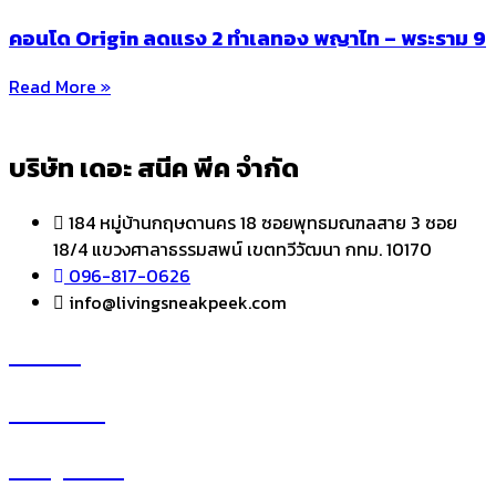
คอนโด Origin ลดแรง 2 ทำเลทอง พญาไท – พระราม 9
Read More »
บริษัท เดอะ สนีค พีค จำกัด
184 หมู่บ้านกฤษดานคร 18 ซอยพุทธมณฑลสาย 3 ซอย
18/4 แขวงศาลาธรรมสพน์ เขตทวีวัฒนา กทม. 10170
096-817-0626
info@livingsneakpeek.com
HOME
ข่าวสารน่ารู้
แอบดูคอนโด