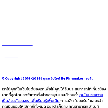
– รีวิวของใช้ในบ้าน
– สถานที่ท่องเที่ยว
– โรงแรม รีสอร์ท ที่พัก
อ่านง่ายได้สาระ
รู้จักเรา
–
CONTACT US
© Copyright 2019-2026 | ดูแลเว็บไซต์ By Phranakornsoft
เราใช้คุกกี้ในเว็บไซต์ของเราเพื่อให้คุณได้รับประสบการณ์ที่เกี่ยวข้อง
มากที่สุดโดยจดจำการตั้งค่าของคุณและเข้าชมซ้ำ
ดูนโยบายความ
เป็นส่วนตัวของเราเพื่อเรียนรู้เพิ่มเติม
การคลิก "ยอมรับ" แสดงว่า
คุณยินยอมให้ใช้คุกกี้ทั้งหมด อย่างไรก็ตาม คุณสามารถเข้าไปที่