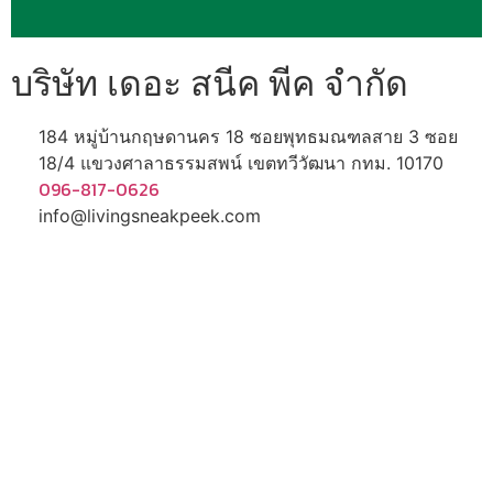
บริษัท เดอะ สนีค พีค จำกัด
184 หมู่บ้านกฤษดานคร 18 ซอยพุทธมณฑลสาย 3 ซอย
18/4 แขวงศาลาธรรมสพน์ เขตทวีวัฒนา กทม. 10170
096-817-0626
info@livingsneakpeek.com
HOME
ข่าวสารน่ารู้
แอบดูคอนโด
พรีวิวคอนโด
–
รีวิวคอนโด
–
ทำเลคอนโด
–