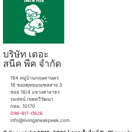
ข่าวสารน่ารู้
แอบดูคอนโด
พรีวิวคอนโด
–
รีวิวคอนโด
–
ทำเลคอนโด
–
การ์ตูนคอนโด
–
บริษัท เดอะ
โปรโมชั่นคอนโด
–
สนีค พีค จำกัด
184 หมู่บ้านกฤษดานคร
18 ซอยพุทธมณฑลสาย 3
ซอย 18/4 แขวงศาลาธร
รมสพน์ เขตทวีวัฒนา
กทม. 10170
096-817-0626
info@livingsneakpeek.com