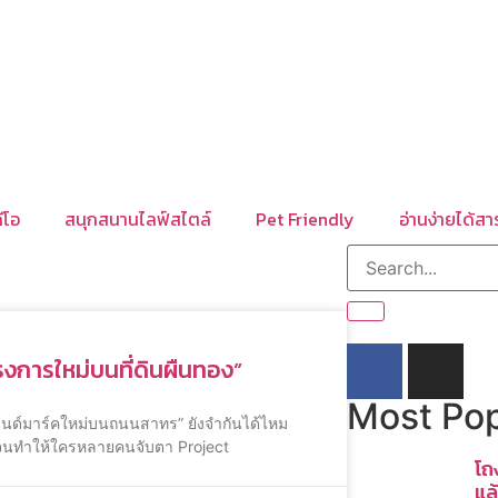
ีโอ
สนุกสนานไลฟ์สไตล์
Pet Friendly
อ่านง่ายได้สา
งการใหม่บนที่ดินผืนทอง”
Most Pop
แลนด์มาร์คใหม่บนถนนสาทร” ยังจำกันได้ไหม
ควร จนทำให้ใครหลายคนจับตา Project
โถ
แล