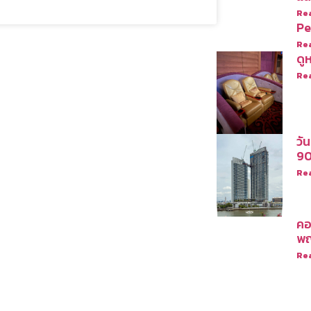
Re
Pe
Re
ดูห
Re
วั
9
Re
คอ
พญ
Re
เปิดโชว์บ้าน
สนุกสนานไลฟ์สไตล์