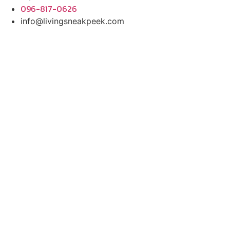
096-817-0626
info@livingsneakpeek.com
HOME
ข่าวสารน่ารู้
แอบดูคอนโด
พรีวิวคอนโด
–
รีวิวคอนโด
–
ทำเลคอนโด
–
การ์ตูนคอนโด
–
โปรโมชั่นคอนโด
–
เปิดโชว์บ้าน
พรีวิวบ้านใหม่
–
รีวิวบ้าน
–
ทำเลบ้าน
–