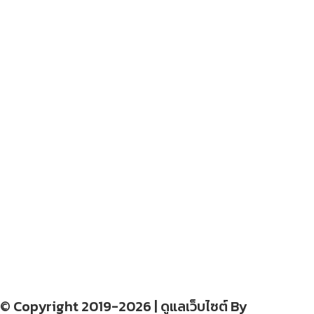
โปรโมชั่นบ้าน
–
สนุกสนานไลฟ์สไตล์
– blog
– ร้านอร่อย คาเฟ่
– รีวิวของใช้ในบ้าน
– สถานที่ท่องเที่ยว
– โรงแรม รีสอร์ท ที่พัก
อ่านง่ายได้สาระ
รู้จักเรา
CONTACT US
–
© Copyright 2019-2026 | ดูแลเว็บไซต์ By