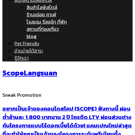
สนุกสนานไลฟ์สไตล์
สินค้าไลฟ์สไตล์
ร้านอร่อย คาเฟ่
โรงแรม รีสอร์ท ที่พัก
สถานที่ท่องเที่ยว
blog
Pet Friendly
อ่านง่ายได้สาระ
รู้จักเรา
ScopeLangsuan
Sneak Promotion
อยากเป็นเจ้าของคอนโดสโคป (SCOPE) ฟังทางนี้ ผ่อน
ต่ำล้านละ 1,800 บาทนาน 2 ปี ใครติด LTV ผ่อนส่วนต่าง
กับโครงการแบบไร้ดอกเบี้ยได้ด้วย! แคมเปญใหม่ล่าสุด
ที่จะทำให้คุณเป็นเจ้าของโครงการระดับพรีเมียมทั้ง