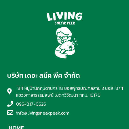
บริษัท เดอะ สนีค พีค จำกัด
184 หมู่บ้านกฤษดานคร 18 ซอยพุทธมณฑลสาย 3 ซอย 18/4
แขวงศาลาธรรมสพน์ เขตทวีวัฒนา กทม. 10170
096-817-0626
info@livingsneakpeek.com
HOME