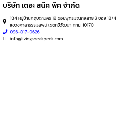
บริษัท เดอะ สนีค พีค จำกัด
184 หมู่บ้านกฤษดานคร 18 ซอยพุทธมณฑลสาย 3 ซอย 18/4
แขวงศาลาธรรมสพน์ เขตทวีวัฒนา กทม. 10170
096-817-0626
info@livingsneakpeek.com
HOME
ข่าวสารน่ารู้
แอบดูคอนโด
–
พรีวิวคอนโด
–
รีวิวคอนโด
–
ทำเลคอนโด
–
การ์ตูนคอนโด
–
โปรโมชั่นคอนโด