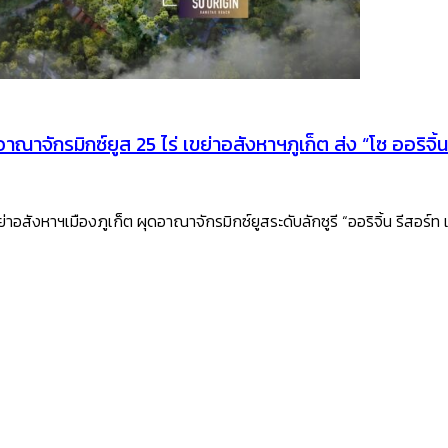
อาณาจักรมิกซ์ยูส 25 ไร่ เขย่าอสังหาฯภูเก็ต ส่ง “โซ ออริจ
อสังหาฯเมืองภูเก็ต ผุดอาณาจักรมิกซ์ยูสระดับลักซูรี “ออริจิ้น รีสอร์ท เ