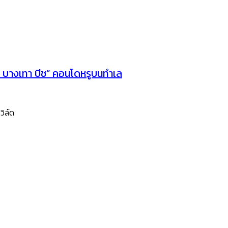
ิ้น บางเทา บีช” คอนโดหรูบนทำเล
วิล์ด