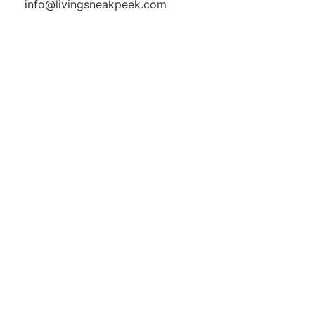
info@livingsneakpeek.com
HOME
ข่าวสารน่ารู้
แอบดูคอนโด
พรีวิวคอนโด
–
รีวิวคอนโด
–
ทำเลคอนโด
–
การ์ตูนคอนโด
–
โปรโมชั่นคอนโด
–
เปิดโชว์บ้าน
พรีวิวบ้านใหม่
–
รีวิวบ้าน
–