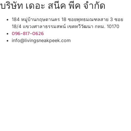
บริษัท เดอะ สนีค พีค จำกัด
184 หมู่บ้านกฤษดานคร 18 ซอยพุทธมณฑลสาย 3 ซอย
18/4 แขวงศาลาธรรมสพน์ เขตทวีวัฒนา กทม. 10170
096-817-0626
info@livingsneakpeek.com
HOME
ข่าวสารน่ารู้
แอบดูคอนโด
พรีวิวคอนโด
–
รีวิวคอนโด
–
ทำเลคอนโด
–
การ์ตูนคอนโด
–
โปรโมชั่นคอนโด
–
เปิดโชว์บ้าน