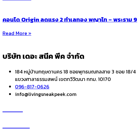
คอนโด Origin ลดแรง 2 ทำเลทอง พญาไท – พระราม 9
Read More »
บริษัท เดอะ สนีค พีค จำกัด
184 หมู่บ้านกฤษดานคร 18 ซอยพุทธมณฑลสาย 3 ซอย 18/4
แขวงศาลาธรรมสพน์ เขตทวีวัฒนา กทม. 10170
096-817-0626
info@livingsneakpeek.com
HOME
ข่าวสารน่ารู้