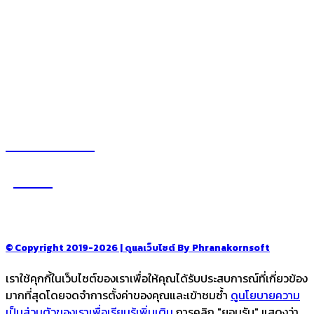
– ร้านอร่อย คาเฟ่
– รีวิวของใช้ในบ้าน
– สถานที่ท่องเที่ยว
– โรงแรม รีสอร์ท ที่พัก
อ่านง่ายได้สาระ
รู้จักเรา
–
CONTACT US
© Copyright 2019-2026 | ดูแลเว็บไซต์ By Phranakornsoft
เราใช้คุกกี้ในเว็บไซต์ของเราเพื่อให้คุณได้รับประสบการณ์ที่เกี่ยวข้อง
มากที่สุดโดยจดจำการตั้งค่าของคุณและเข้าชมซ้ำ
ดูนโยบายความ
เป็นส่วนตัวของเราเพื่อเรียนรู้เพิ่มเติม
การคลิก "ยอมรับ" แสดงว่า