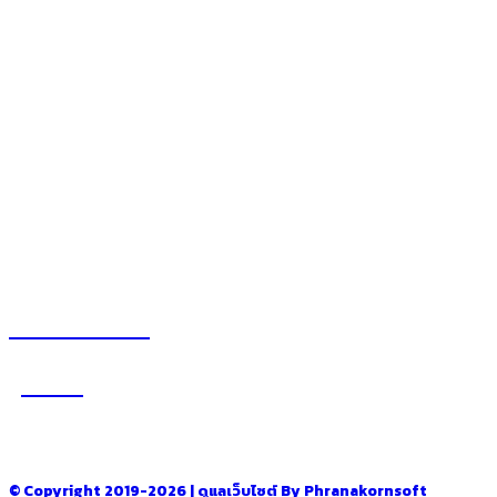
สนุกสนานไลฟ์สไตล์
– blog
– ร้านอร่อย คาเฟ่
– รีวิวของใช้ในบ้าน
– สถานที่ท่องเที่ยว
– โรงแรม รีสอร์ท ที่พัก
อ่านง่ายได้สาระ
รู้จักเรา
–
CONTACT US
© Copyright 2019-2026 | ดูแลเว็บไซต์ By Phranakornsoft