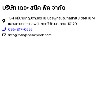
บริษัท เดอะ สนีค พีค จำกัด
184 หมู่บ้านกฤษดานคร 18 ซอยพุทธมณฑลสาย 3 ซอย 18/4
แขวงศาลาธรรมสพน์ เขตทวีวัฒนา กทม. 10170
096-817-0626
info@livingsneakpeek.com
HOME
ข่าวสารน่ารู้
แอบดูคอนโด
–
พรีวิวคอนโด
–
รีวิวคอนโด
–
ทำเลคอนโด
–
การ์ตูนคอนโด
–
โปรโมชั่นคอนโด