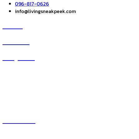
096-817-0626
info@livingsneakpeek.com
HOME
ข่าวสารน่ารู้
แอบดูคอนโด
–
พรีวิวคอนโด
–
รีวิวคอนโด
–
ทำเลคอนโด
–
การ์ตูนคอนโด
–
โปรโมชั่นคอนโด
เปิดโชว์บ้าน
–
พรีวิวบ้านใหม่