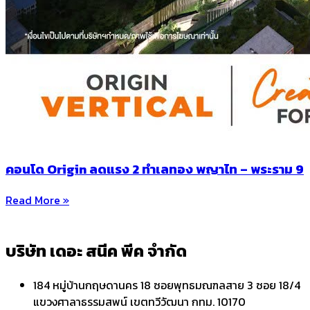
คอนโด Origin ลดแรง 2 ทำเลทอง พญาไท – พระราม 9
Read More »
บริษัท เดอะ สนีค พีค จำกัด
184 หมู่บ้านกฤษดานคร 18 ซอยพุทธมณฑลสาย 3 ซอย 18/4
แขวงศาลาธรรมสพน์ เขตทวีวัฒนา กทม. 10170