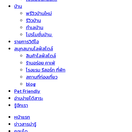
บ้าน
พรีวิวบ้านใหม่
รีวิวบ้าน
ทำเลบ้าน
โปรโมชั่นบ้าน
รายการวิดีโอ
สนุกสนานไลฟ์สไตล์
สินค้าไลฟ์สไตล์
ร้านอร่อย คาเฟ่
โรงแรม รีสอร์ท ที่พัก
สถานที่ท่องเที่ยว
blog
Pet Friendly
อ่านง่ายได้สาระ
รู้จักเรา
หน้าแรก
ข่าวสารน่ารู้
คอนโด