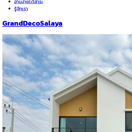
อ่านง่ายได้สาระ
รู้จักเรา
GrandDecoSalaya