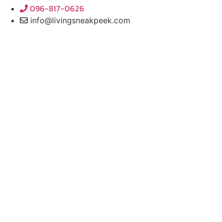
096-817-0626
info@livingsneakpeek.com
HOME
ข่าวสารน่ารู้
แอบดูคอนโด
พรีวิวคอนโด
–
รีวิวคอนโด
–
ทำเลคอนโด
–
การ์ตูนคอนโด
–
โปรโมชั่นคอนโด
–
เปิดโชว์บ้าน
พรีวิวบ้านใหม่
–
รีวิวบ้าน
–
ทำเลบ้าน
–