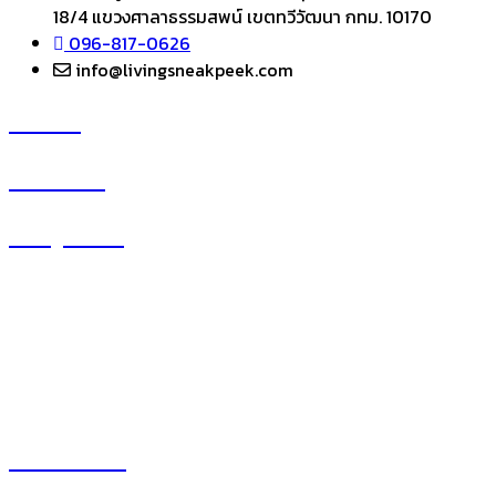
18/4 แขวงศาลาธรรมสพน์ เขตทวีวัฒนา กทม. 10170
096-817-0626
info@livingsneakpeek.com
HOME
ข่าวสารน่ารู้
แอบดูคอนโด
–
พรีวิวคอนโด
–
รีวิวคอนโด
–
ทำเลคอนโด
–
การ์ตูนคอนโด
–
โปรโมชั่นคอนโด
เปิดโชว์บ้าน