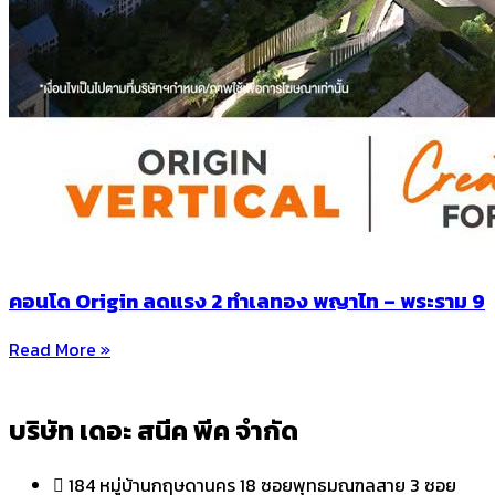
คอนโด Origin ลดแรง 2 ทำเลทอง พญาไท – พระราม 9
Read More »
บริษัท เดอะ สนีค พีค จำกัด
184 หมู่บ้านกฤษดานคร 18 ซอยพุทธมณฑลสาย 3 ซอย