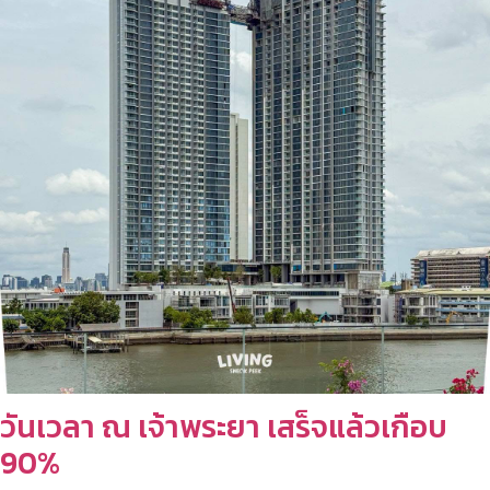
วันเวลา ณ เจ้าพระยา เสร็จแล้วเกือบ
90%