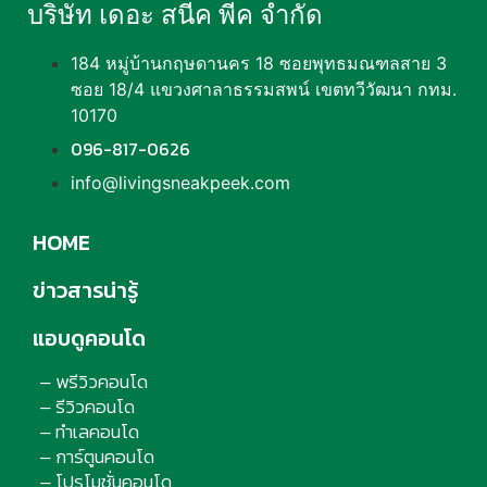
บริษัท เดอะ สนีค พีค จำกัด
184 หมู่บ้านกฤษดานคร 18 ซอยพุทธมณฑลสาย 3
ซอย 18/4 แขวงศาลาธรรมสพน์ เขตทวีวัฒนา กทม.
10170
096-817-0626
info@livingsneakpeek.com
HOME
ข่าวสารน่ารู้
แอบดูคอนโด
พรีวิวคอนโด
–
รีวิวคอนโด
–
ทำเลคอนโด
–
การ์ตูนคอนโด
–
โปรโมชั่นคอนโด
–