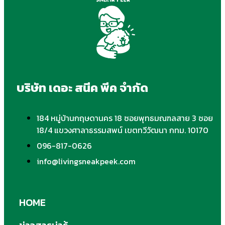
บริษัท เดอะ สนีค พีค จำกัด
184 หมู่บ้านกฤษดานคร 18 ซอยพุทธมณฑลสาย 3 ซอย
18/4 แขวงศาลาธรรมสพน์ เขตทวีวัฒนา กทม. 10170
096-817-0626
info@livingsneakpeek.com
HOME