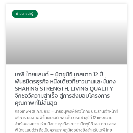
ข่าวสารน่ารู้
เอพี ไทยแลนด์ – มิตซูบิชิ เอสเตท 12 ปี
พันธมิตรธุรกิจ หนึ่งเดียวที่ยาวนานและมั่นคง
SHARING STRENGTH, LIVING QUALITY
จิกซอว์ความสำเร็จ สู่การส่งมอบโครงการ
คุณภาพที่ไม่สิ้นสุด
กรุงเทพฯ (8 ก.ค. 68) – นายอนุพงษ์ อัศวโภคิน ประธานเจ้าหน้าที่
บริหาร บมจ. เอพี ไทยแลนด์ กล่าวในวาระเข้าสู่ปีที่ 12 แห่งความ
สำเร็จของความร่วมมือทางธุรกิจระหว่างมิตซูบิชิ เอสเตท และเอ
พี ไทยแลนด์ว่า ถือเป็นความภาคภูมิใจอย่างยิ่งสำหรับเอพี ไทย