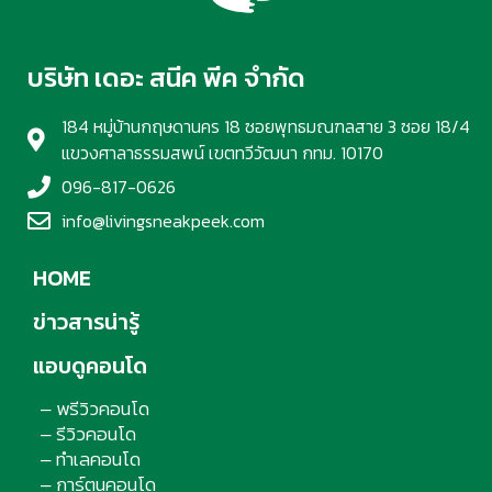
บริษัท เดอะ สนีค พีค จำกัด
184 หมู่บ้านกฤษดานคร 18 ซอยพุทธมณฑลสาย 3 ซอย 18/4
แขวงศาลาธรรมสพน์ เขตทวีวัฒนา กทม. 10170
096-817-0626
info@livingsneakpeek.com
HOME
ข่าวสารน่ารู้
แอบดูคอนโด
พรีวิวคอนโด
–
รีวิวคอนโด
–
ทำเลคอนโด
–
การ์ตูนคอนโด
–