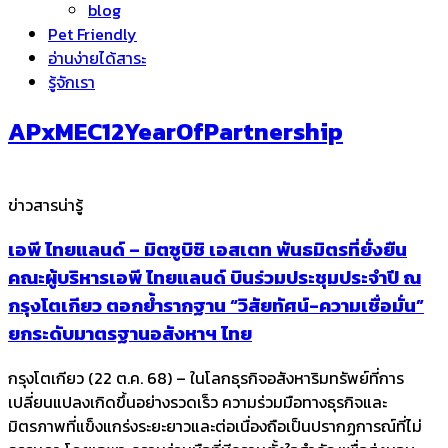
blog
Pet Friendly
อ่านง่ายได้สาระ
รู้จักเรา
APxMEC12YearOfPartnership
ข่าวสารน่ารู้
เอพี ไทยแลนด์ – มิตซูบิชิ เอสเตท พันธมิตรที่ยั่งยืน
คณะผู้บริหารเอพี ไทยแลนด์ บินร่วมประชุมประจำปี ณ
กรุงโตเกียว ตอกย้ำรากฐาน “วิสัยทัศน์-ความเชื่อมั่น”
ยกระดับมาตรฐานอสังหาฯ ไทย
กรุงโตเกียว (22 ต.ค. 68) – ในโลกธุรกิจอสังหาริมทรัพย์ที่การ
เปลี่ยนแปลงเกิดขึ้นอย่างรวดเร็ว ความร่วมมือทางธุรกิจและ
มิตรภาพที่แข็งแกร่งระยะยาวและต่อเนื่องถือเป็นปรากฏการณ์ที่ไม่