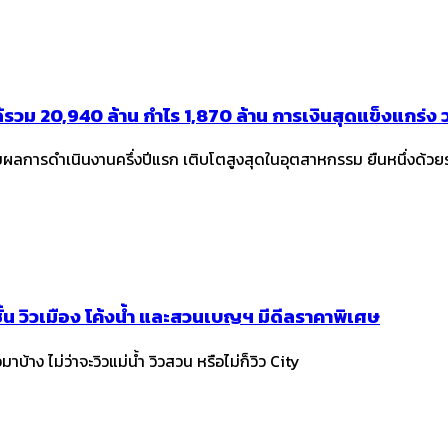
ได้รวม 20,940 ล้าน กำไร 1,870 ล้าน การเงินสุดแข็งแกร่ง
ลขผลการดำเนินงานครึ่งปีแรก เติบโตสูงสุดในอุตสาหกรรม ยืนหนึ่งด้วย
้น วิวเมือง โค้งน้ำ และสวนเบญฯ มีดีลราคาพิเศษ
าง ไม่ว่าจะวิวแม่น้ำ วิวสวน หรือไม่ก็วิว City