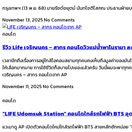
กรุงเทพฯ (13 พ.ย. 68) นายรัชต์ชยุตม์ นันทโชติโสภณ ประธานฝ่ายบร
November 13, 2025
No Comments
คอนโด
รีวิว Life เจริญนคร – สาทร คอนโดวิวแม่น้ำพาโนรามา 
เวลานึกถึงเรื่องการอยู่ใกล้ไอคอนสยามทุกคนคงเห็นถึงมูลค่าของมันใช่ม
ให้เลือกมากมาย การใช้ชีวิตก็สบายไปเยอะแล้วครับ วันนี้ผมจะพาทุกคน
เจริญนคร – สาทร คอนโดจาก AP
November 11, 2025
No Comments
คอนโด
“LIFE Udomsuk Station” คอนโดใกล้รถไฟฟ้า BTS อุดม
แวะมาดู AP เปิดตัวคอนโดใหม่ใกล้รถไฟฟ้า BTS สายหลักซักหน่อย 