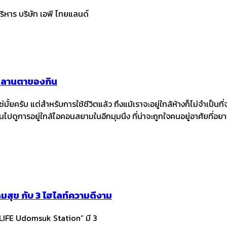
ิหาร บริษัท เอพี ไทยแลนด์
ละลานตาของกิน
ั้ยครับ แต่สำหรับการใช้ชีวิตแล้ว ถึงแม้เราจะอยู่ใกล้ห้างก็ไม่จำเป็นท
ไปดูการอยู่ใกล้ไอคอนสยามในอีกมุมนึง ที่น่าจะถูกใจคนอยู่อาศัยที่อย
สุข กับ 3 ไฮไลท์ความดีงาม
“LIFE Udomsuk Station” มี 3