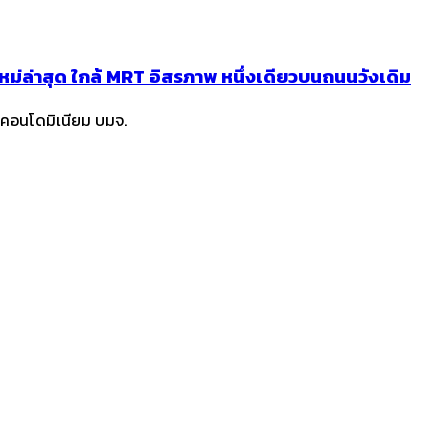
หม่ล่าสุด ใกล้ MRT อิสรภาพ หนึ่งเดียวบนถนนวังเดิม
าคอนโดมิเนียม บมจ.