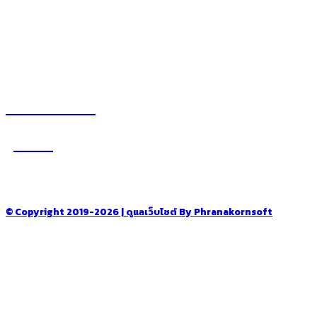
– สถานที่ท่องเที่ยว
– โรงแรม รีสอร์ท ที่พัก
อ่านง่ายได้สาระ
รู้จักเรา
–
CONTACT US
© Copyright 2019-2026 | ดูแลเว็บไซต์ By Phranakornsoft