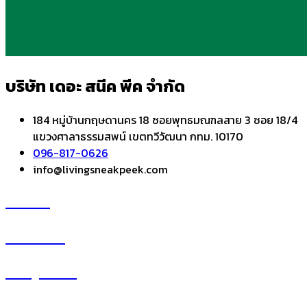
บริษัท เดอะ สนีค พีค จำกัด
184 หมู่บ้านกฤษดานคร 18 ซอยพุทธมณฑลสาย 3 ซอย 18/4
แขวงศาลาธรรมสพน์ เขตทวีวัฒนา กทม. 10170
096-817-0626
info@livingsneakpeek.com
HOME
ข่าวสารน่ารู้
แอบดูคอนโด
–
พรีวิวคอนโด