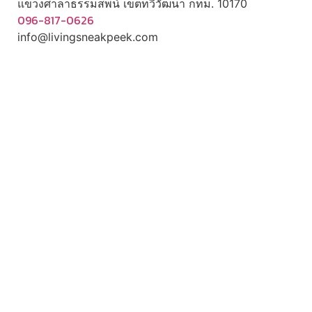
แขวงศาลาธรรมสพน์ เขตทวีวัฒนา กทม. 10170
096-817-0626
info@livingsneakpeek.com
HOME
ข่าวสารน่ารู้
แอบดูคอนโด
พรีวิวคอนโด
–
รีวิวคอนโด
–
ทำเลคอนโด
–
การ์ตูนคอนโด
–
โปรโมชั่นคอนโด
–
เปิดโชว์บ้าน
พรีวิวบ้านใหม่
–
รีวิวบ้าน
–