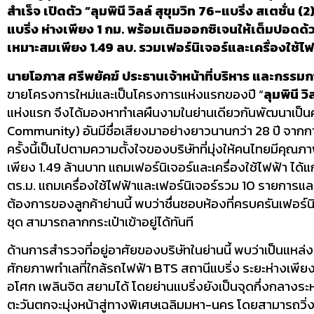
สำเร็จ เปิดตัว “ลุมพินี วิลล์ สุขุมวิท 76-แบริ่ง สเตชั
แบริ่ง ห่างเพียง 1 กม. พร้อมเติมออกซิเจนให้เต็มปอดด
เหมาะสมเพียง 1.49 ลบ. รวมเฟอร์นิเจอร์และเครื่องใช้ไฟฟ้าค
นายโอภาส ศรีพยัคฆ์ ประธานเจ้าหน้าที่บริหาร และกรรมกา
ขายโครงการใหม่และเป็นโครงการแห่งแรกของปี “
ลุมพินี วิ
แห่งแรก จึงได้มองหาทำเลผืนงามในย่านเดียวกันพัฒนาเป็นคอน
Community) อันมีชื่อเสียงมาอย่างยาวนานกว่า 28 ปี จาก
ครั้งนี้เป็นไปตามความตั้งใจของบริษัทที่มุ่งให้คนไทยมีคุณ
เพียง 1.49 ล้านบาท แถมเฟอร์นิเจอร์และเครื่องใช้ไฟฟ้า ได
ตร.ม. แถมเครื่องใช้ไฟฟ้าและเฟอร์นิเจอร์รวม 10 รายการแล
ต้องการของลูกค้าย่านนี้ พบว่าชื่นชอบห้องที่ครบครันเฟอร์น
ชุด สามารถลากกระเป๋าเข้าอยู่ได้ทันที
ด้านการสำรวจที่อยู่อาศัยของบริษัทในย่านนี้ พบว่าเป็นแ
ศักยภาพทำเลที่ใกล้รถไฟฟ้า BTS สถานีแบริ่ง ระยะห่างเพีย
อโศก เพลินจิต สยามได้ โดยย่านแบริ่งยังเป็นจุดกึ่งกลางระ
ตะวันตกจะมุ่งหน้าสู่ทางพิเศษเฉลิมมหา-นคร โดยสามารถวิ่งเ