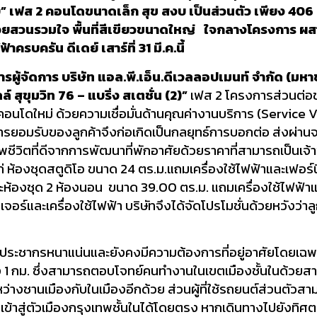
่น (2)” เฟส 2 คอนโดขนาดเล็ก สุข สงบ เป็นส่วนตัว เพียง 4
้วยสวนรวมใจ พื้นที่สีเขียวขนาดใหญ่ ใจกลางโครงการ ผสา
รบครัน ดีเดย์ เสาร์ที่ 31 มี.ค.นี้
รผู้จัดการ บริษัท แอล.พี.เอ็น.ดีเวลลอปเมนท์ จำกัด (มหา
ลล์ สุขุมวิท 76 – แบริ่ง สเตชั่น (2)
”
เฟส 2 โครงการส่วนต่อ
โดใหม่ ด้วยความเชื่อมั่นด้านคุณค่างานบริการ (Service Val
การยอมรับของลูกค้าจึงก่อเกิดเป็นกลยุทธ์การบอกต่อ ส่งผ่
ภาพชีวิตที่ดีจากการพัฒนาที่พักอาศัยด้วยราคาที่สามารถเป็นเจ
้แก่ ห้องชุดสตูดิโอ ขนาด 24 ตร.ม.แถมเครื่องใช้ไฟฟ้าและเฟอ
ะห้องชุด 2 ห้องนอน ขนาด 39.00 ตร.ม. แถมเครื่องใช้ไฟฟ้าแ
ิเจอร์และเครื่องใช้ไฟฟ้า บริษัทจึงได้จัดโปรโมชั่นด้วยหวังว
หล่งประชากรหนาแน่นและยังคงมีความต้องการที่อยู่อาศัยโดยเฉ
ง 1 กม. ซึ่งสามารถตอบโจทย์คนทำงานในเขตเมืองชั้นในด้วยสา
หว่างชานเมืองกับในเมืองอีกด้วย ส่วนผู้ที่ใช้รถยนต์ส่วนตั
ข้าสู่ตัวเมืองกรุงเทพชั้นในได้โดยตรง หากเดินทางไปยังทิศต