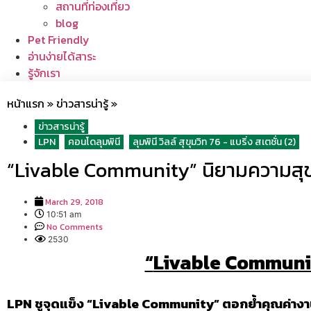
สถานที่ท่องเที่ยว
blog
Pet Friendly
อ่านง่ายได้สาระ
รู้จักเรา
หน้าแรก
»
ข่าวสารน่ารู้
»
ข่าวสารน่ารู้
LPN
คอนโดลุมพินี
ลุมพินี วิลล์ สุขุมวิท 76 - แบริ่ง สเตชั่น (2)
,
,
“Livable Community” นิยามความสุขคำ
March 29, 2018
10:51 am
No Comments
2530
“
Livable Community
LPN ชูจุดแข็ง “Livable Community” ตอกย้ำคุณค่างานบร