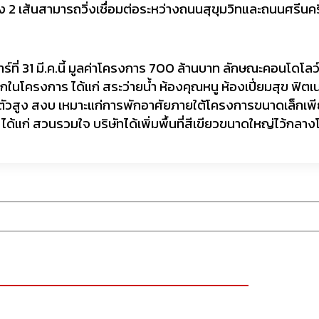
2 เส้นสามารถวิ่งเชื่อมต่อระหว่างถนนสุขุมวิทและถนนศรีนครินท
ร์ที่ 31 มี.ค.นี้ มูลค่าโครงการ 700 ล้านบาท ลักษณะคอนโดโลว์ไ
โครงการ ได้แก่ สระว่ายน้ำ ห้องคุณหนู ห้องเปี่ยมสุข ฟิตเน
สูง สงบ เหมาะแก่การพักอาศัยภายใต้โครงการขนาดเล็กเพียง
ก่ สวนรวมใจ บริษัทได้เพิ่มพื้นที่สีเขียวขนาดใหญ่ไว้กลางโค