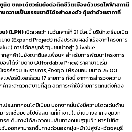
06 ยูนิต ขณะเดียวกันยังต่อติดชีวิตเมืองด้วยรถไฟฟ้าสถานี
นความเป็นธรรมชาติได้อย่างลงตัว คุ้มค่าด้วยราคาที่
ชน) (
LPN)
เปิดเผยว่า ในวันเสาร์ที่ 31 มี.ค.นี้ บริษัทเตรียมเปิด
ขยาย (Expand Project)
หลังประสบผลสำเร็จจากโครงการ
ue) ภายใต้กลยุทธ์ “ชุมชนน่าอยู่” (Livable
านจากลูกค้าไปยังญาติและเพื่อนๆ สำหรับการพัฒนาโครงการ
้าของได้ง่ายดาย (Affordable Price) ราคาขายเริ่ม
ร์นิเจอร์รวม 16 รายการ,ห้องชุด 1 ห้องนอน ขนาด 26.00
ละเฟอร์นิเจอร์รวม 17 รายการ ทั้งนี้ จากการสำรวจความ
่าลูกค้าจะสะดวกสบายที่สุด ลดภาระค่าใช้จ่ายการตกแต่งห้อง
พาะประเภทคอนโดมิเนียม นอกจากนั้นยังมีความโดดเด่นด้าน
มารถเชื่อมต่อไปยังสถานที่ทำงานในย่านบางจาก สุขุมวิท
วสามารถเดินทางได้สะดวกบนเส้นทางถนนสุขุมวิท หากไปทิศ
ะวันออกสามารถขึ้นทางด่วนออกมุ่งหน้าไปสู่จังหวัดชลบุรี