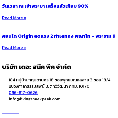
วันเวลา ณ เจ้าพระยา เสร็จแล้วเกือบ 90%
Read More »
คอนโด Origin ลดแรง 2 ทำเลทอง พญาไท – พระราม 9
Read More »
บริษัท เดอะ สนีค พีค จำกัด
184 หมู่บ้านกฤษดานคร 18 ซอยพุทธมณฑลสาย 3 ซอย 18/4
แขวงศาลาธรรมสพน์ เขตทวีวัฒนา กทม. 10170
096-817-0626
info@livingsneakpeek.com
HOME