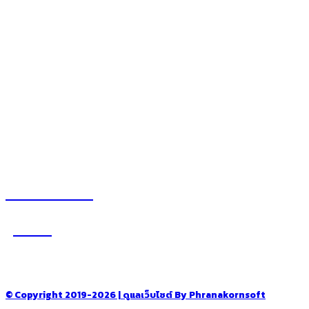
สนุกสนานไลฟ์สไตล์
– blog
– ร้านอร่อย คาเฟ่
– รีวิวของใช้ในบ้าน
– สถานที่ท่องเที่ยว
– โรงแรม รีสอร์ท ที่พัก
อ่านง่ายได้สาระ
รู้จักเรา
–
CONTACT US
© Copyright 2019-2026 | ดูแลเว็บไซต์ By Phranakornsoft