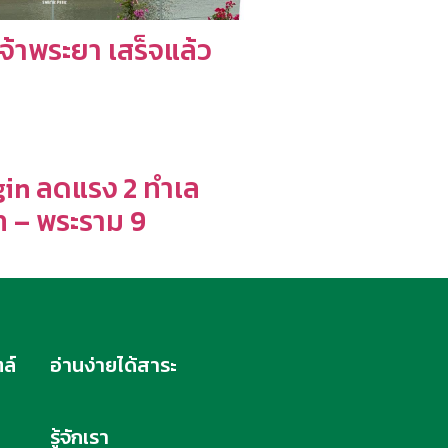
จ้าพระยา เสร็จแล้ว
in ลดแรง 2 ทำเล
 – พระราม 9
ล์
อ่านง่ายได้สาระ
รู้จักเรา