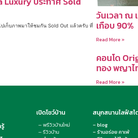
a Luxury ประกาศ Sold
วันเวลา ณ เ
เกือบ 90%
าไปเก็บภาพมาให้ชมกัน Sold Out แล้วครับ ที่
Read More »
คอนโด Orig
ทอง พญาไท
Read More »
เปิดโชว์บ้าน
สนุกสนานไลฟ์สไต
พรีวิวบ้านใหม่
– blog
ู้
–
รีวิวบ้าน
– ร้านอร่อย คาเฟ่
–