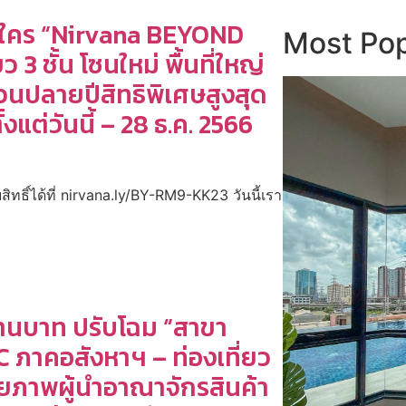
มือนใคร “Nirvana BEYOND
Most Pop
 3 ชั้น โซนใหม่ พื้นที่ใหญ่
ทวนปลายปีสิทธิพิเศษสูงสุด
งแต่วันนี้ – 28 ธ.ค. 2566
ธิ์ได้ที่ nirvana.ly/BY-RM9-KK23 วันนี้เรา
 ล้านบาท ปรับโฉม “สาขา
C ภาคอสังหาฯ – ท่องเที่ยว
กยภาพผู้นำอาณาจักรสินค้า