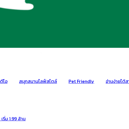
ดีโอ
สนุกสนานไลฟ์สไตล์
Pet Friendly
อ่านง่ายได้ส