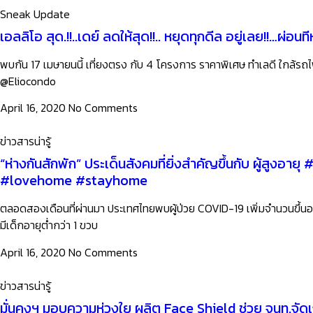
Sneak Update
เอลลิโอ สุด.!!..เดย์ ลดให้สุด!!.. หยุดทุกดีล อยู่เลย!!…ผ่อนที
พบกัน 17 เมษายนนี้ เที่ยงตรง กับ 4 โครงการ ราคาพิเศษ ทำเลดี ใกล้รถไฟ
@Eliocondo
April 16, 2020
No Comments
ข่าวสารน่ารู้
“ห่างกันสักพัก” ประเด็นสังคมที่ยิ่งสำคัญขึ้นกับ ผู้สูงอายุ #
#lovehome #stayhome
ตลอดสองเดือนที่ผ่านมา ประเทศไทยพบผู้ป่วย COVID-19 เพิ่มจำนวนขึ้นอย่
มีเด็กอายุต่ำกว่า 1 ขวบ
April 16, 2020
No Comments
ข่าวสารน่ารู้
มั่นคงฯ มอบความห่วงใย ผลิต Face Shield ช่วย จนท.จัดเก