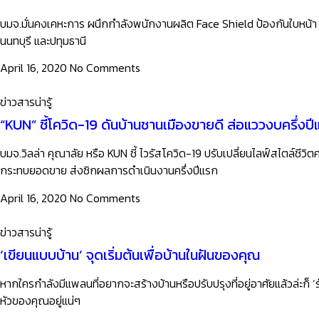
บมจ.มั่นคงเคหะการ ผนึกกำลังพนักงานผลิต Face Shield ป้องกันใบหน้า
นนทบุรี และปทุมธานี
April 16, 2020
No Comments
ข่าวสารน่ารู้
“KUN” ชี้โควิด-19 ดันบ้านชานเมืองขายดี ส่อแววงบครึ่งป
บมจ.วิลล่า คุณาลัย หรือ KUN ชี้ ไวรัสโควิด-19 ปรับเปลี่ยนไลฟ์สไตล์ชีวิต
กระทบยอดขาย ส่งซิกผลการดำเนินงานครึ่งปีแรก
April 16, 2020
No Comments
ข่าวสารน่ารู้
‘เขียนแบบบ้าน’ จุดเริ่มต้นเพื่อบ้านในฝันของคุณ
หากใครกำลังมีแพลนที่อยากจะสร้างบ้านหรือปรับปรุงที่อยู่อาศัยแล้วล่ะก็ ‘ร
หัวของคุณอยู่แน่ๆ