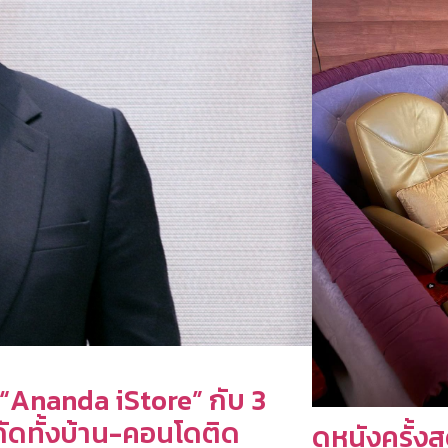
“Ananda iStore” กับ 3
กัดทั้งบ้าน-คอนโดติด
ดูหนังครั้งส