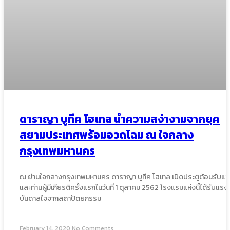
ดาราญา บูทีค โฮเทล นำความสง่างามจากยุค
สยามประเทศพร้อมอวดโฉม ณ ใจกลาง
กรุงเทพมหานคร
ณ ย่านใจกลางกรุงเทพมหานคร ดาราญา บูทีค โฮเทล เปิดประตูต้อนรับแ
และท่านผู้มีเกียรติครั้งแรกในวันที่ 1 ตุลาคม 2562 โรงแรมแห่งนี้ได้รับแรง
บันดาลใจจากสถาปัตยกรรม
February 14, 2020
No Comments