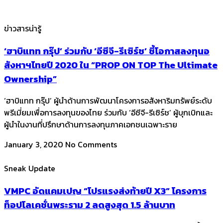
ข่าวสารน่ารู้
‘ฮาบิแทท กรุ๊ป’ ร่วมกับ ‘อีซีจี-รีเซิร์ช’ ชี้โอกาสลงทุนอ
สังหาฯไทยปี 2020 ใน “PROP ON TOP The Ultimate
Ownership”
‘ฮาบิแทท กรุ๊ป’ ผู้นำด้านการพัฒนาโครงการอสังหาริมทรัพย์ระดับ
พรีเมี่ยมเพื่อการลงทุนของไทย ร่วมกับ ‘อีซีจี-รีเซิร์ช’ ผู้บุกเบิกและ
ผู้นำในงานที่ปรึกษาด้านการลงทุนภาคเอกชนเฉพาะราย
January 3, 2020
No Comments
Sneak Update
VMPC อัดแคมเปญ “โปรแรงส่งท้ายปี X3” โครงการ
ท็อปโลเคชั่นพระราม 2 ลดสูงสุด 1.5 ล้านบาท