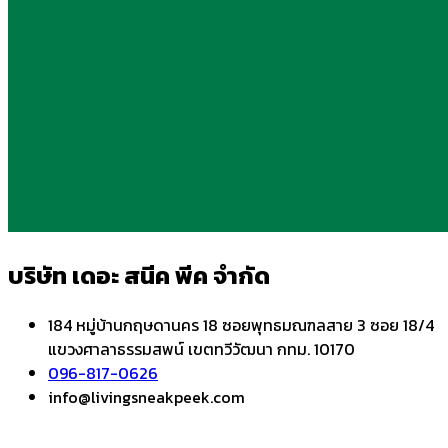
บริษัท เดอะ สนีค พีค จำกัด
184 หมู่บ้านกฤษดานคร 18 ซอยพุทธมณฑลสาย 3 ซอย 18/4
แขวงศาลาธรรมสพน์ เขตทวีวัฒนา กทม. 10170
096-817-0626
info@livingsneakpeek.com
HOME