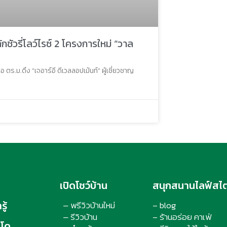
กชัวรี่โลว์ไรซ์ 2 โครงการใหม่ “วาล
ตร.ม.ดึง “เจอาร์อี ดีเวลลอปเม้นท์” ผู้เชี่ยวชาญ
เปิดโชว์บ้าน
สนุกสนานไลฟ์สไต
ู้
พรีวิวบ้านใหม่
– blog
–
รีวิวบ้าน
– ร้านอร่อย คาเฟ่
–
นโด