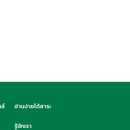
ล์
อ่านง่ายได้สาระ
รู้จักเรา