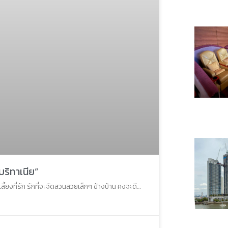
บริทาเนีย”
เลี้ยงที่รัก รักที่จะจัดสวนสวยเล็กๆ ข้างบ้าน คงจะดี…