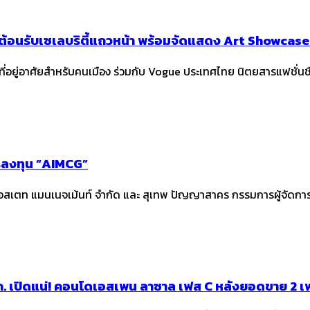
 ต้อนรับเซเลบริตี้แถวหน้า พร้อมจัดแสดง Art Showcase
ที่อยู่อาศัยสำหรับคนเมือง ร่วมกับ Vogue ประเทศไทย นิตยสารแฟชั่นช
การลงทุน “AIMCG”
ียลเอสเตท แมนเนจเม้นท์ จำกัด และ สุเทพ ปัญญาสาคร กรรมการผู้จัดกา
 เปิดแน่! คอนโดเอสเพน ลาซาล เฟส C หลังยอดขาย 2 เฟสแ