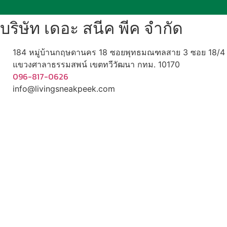
บริษัท เดอะ สนีค พีค จำกัด
184 หมู่บ้านกฤษดานคร 18 ซอยพุทธมณฑลสาย 3 ซอย 18/4
แขวงศาลาธรรมสพน์ เขตทวีวัฒนา กทม. 10170
096-817-0626
info@livingsneakpeek.com
HOME
ข่าวสารน่ารู้
แอบดูคอนโด
พรีวิวคอนโด
–
รีวิวคอนโด
–
ทำเลคอนโด
–
การ์ตูนคอนโด
–
โปรโมชั่นคอนโด
–