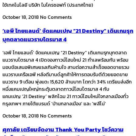
ใช้เทคโนโลยี บริษัท ไมโครซอฟท์ (ประเทศไทย)
October 18, 2018
No Comments
‘เอพี ไทยแลนด์’ จัดแคมเปญ “21 Destiny” เดินเกมรุก
บุกตลาดแนวราบไตรมาส 4
‘เอพี ไทยแลนด์’ จัดแคมเปญ “21 Destiny” เดินเกมรุกบุกตลาด
แนวราบไตรมาส 4 เปิดจองทาวน์โฮมใหม่ 21 ทำเลพร้อมกัน พร้อม
มอบข้อเสนอพิเศษแรงเกินห้ามใจ สานต่อความสำเร็จยอดขายรวม
แนวราบเครือเอพี หลังดีมานด์ลูกค้าให้การตอบรับดีด้วยยอดขาย
แนวราบ 9 เดือน พุ่งแตะ 15,620 ล้านบาท โตกว่า 34% เตรียมส่งอีก
หนึ่งแคมเปญใหญ่กระตุ้นตลาดทาวน์โฮมไตรมาส 4 กับ
แคมเปญ ‘21 Destiny’ พลิกโฉม 21 ทาวน์โฮมใหม่ใจกลางเมืองทั่ว
กรุงเทพฯ ภายใต้แบรนด์ ‘บ้านกลางเมือง’ และ ‘พลีโน่’
October 18, 2018
No Comments
ศุภาลัย เตรียมจัดงาน Thank You Party โชว์ความ