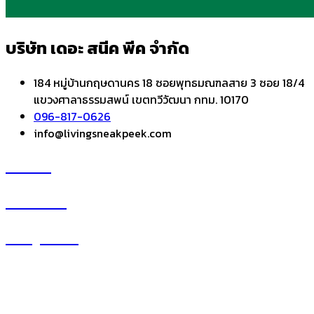
บริษัท เดอะ สนีค พีค จำกัด
184 หมู่บ้านกฤษดานคร 18 ซอยพุทธมณฑลสาย 3 ซอย 18/4
แขวงศาลาธรรมสพน์ เขตทวีวัฒนา กทม. 10170
096-817-0626
info@livingsneakpeek.com
HOME
ข่าวสารน่ารู้
แอบดูคอนโด
–
พรีวิวคอนโด
–
รีวิวคอนโด
–
ทำเลคอนโด