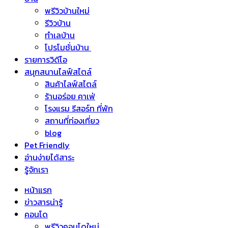
พรีวิวบ้านใหม่
รีวิวบ้าน
ทำเลบ้าน
โปรโมชั่นบ้าน
รายการวิดีโอ
สนุกสนานไลฟ์สไตล์
สินค้าไลฟ์สไตล์
ร้านอร่อย คาเฟ่
โรงแรม รีสอร์ท ที่พัก
สถานที่ท่องเที่ยว
blog
Pet Friendly
อ่านง่ายได้สาระ
รู้จักเรา
หน้าแรก
ข่าวสารน่ารู้
คอนโด
พรีวิวคอนโดใหม่