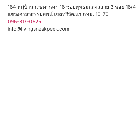
184 หมู่บ้านกฤษดานคร 18 ซอยพุทธมณฑลสาย 3 ซอย 18/4
แขวงศาลาธรรมสพน์ เขตทวีวัฒนา กทม. 10170
096-817-0626
info@livingsneakpeek.com
HOME
ข่าวสารน่ารู้
แอบดูคอนโด
พรีวิวคอนโด
–
รีวิวคอนโด
–
ทำเลคอนโด
–
การ์ตูนคอนโด
–
โปรโมชั่นคอนโด
–
เปิดโชว์บ้าน
พรีวิวบ้านใหม่
–