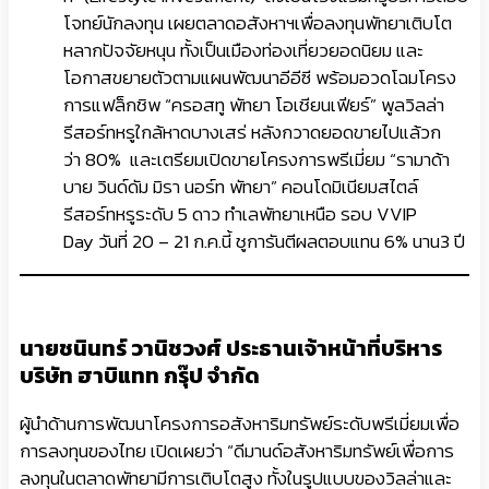
โจทย์นักลงทุน เผยตลาดอสังหาฯเพื่อลงทุนพัทยาเติบโต
หลากปัจจัยหนุน ทั้งเป็นเมืองท่องเที่ยวยอดนิยม และ
โอกาสขยายตัวตามแผนพัฒนาอีอีซี พร้อมอวดโฉมโครง
การแฟล็กชิพ “ครอสทู พัทยา โอเชียนเฟียร์” พูลวิลล่า
รีสอร์ทหรูใกล้หาดบางเสร่ หลังกวาดยอดขายไปแล้วก
ว่า 80% และเตรียมเปิดขายโครงการพรีเมี่ยม “รามาด้า
บาย วินด์ดัม มิรา นอร์ท พัทยา” คอนโดมิเนียมสไตล์
รีสอร์ทหรูระดับ 5 ดาว ทำเลพัทยาเหนือ รอบ VVIP
Day วันที่ 20 – 21 ก.ค.นี้ ชูการันตีผลตอบแทน 6% นาน3 ปี
นายชนินทร์ วานิชวงศ์ ประธานเจ้าหน้าที่บริหาร
บริษัท ฮาบิแทท กรุ๊ป จำกัด
ผู้นำด้านการพัฒนาโครงการอสังหาริมทรัพย์ระดับพรีเมี่ยมเพื่อ
การลงทุนของไทย เปิดเผยว่า “ดีมานด์อสังหาริมทรัพย์เพื่อการ
ลงทุนในตลาดพัทยามีการเติบโตสูง ทั้งในรูปแบบของวิลล่าและ