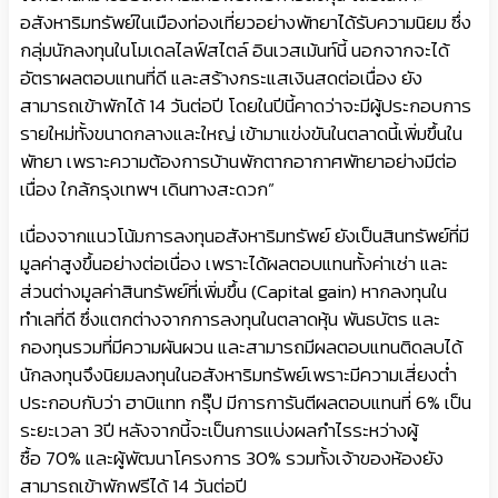
อสังหาริมทรัพย์ในเมืองท่องเที่ยวอย่างพัทยาได้รับความนิยม ซึ่ง
กลุ่มนักลงทุนในโมเดลไลฟ์สไตล์ อินเวสเม้นท์นี้ นอกจากจะได้
อัตราผลตอบแทนที่ดี และสร้างกระแสเงินสดต่อเนื่อง ยัง
สามารถเข้าพักได้ 14 วันต่อปี โดยในปีนี้คาดว่าจะมีผู้ประกอบการ
รายใหม่ทั้งขนาดกลางและใหญ่ เข้ามาแข่งขันในตลาดนี้เพิ่มขึ้นใน
พัทยา เพราะความต้องการบ้านพักตากอากาศพัทยาอย่างมีต่อ
เนื่อง ใกล้กรุงเทพฯ เดินทางสะดวก”
เนื่องจากแนวโน้มการลงทุนอสังหาริมทรัพย์ ยังเป็นสินทรัพย์ที่มี
มูลค่าสูงขึ้นอย่างต่อเนื่อง เพราะได้ผลตอบแทนทั้งค่าเช่า และ
ส่วนต่างมูลค่าสินทรัพย์ที่เพิ่มขึ้น (Capital gain) หากลงทุนใน
ทำเลที่ดี ซึ่งแตกต่างจากการลงทุนในตลาดหุ้น พันธบัตร และ
กองทุนรวมที่มีความผันผวน และสามารถมีผลตอบแทนติดลบได้
นักลงทุนจึงนิยมลงทุนในอสังหาริมทรัพย์เพราะมีความเสี่ยงต่ำ
ประกอบกับว่า ฮาบิแทท กรุ๊ป มีการการันตีผลตอบแทนที่ 6% เป็น
ระยะเวลา 3ปี หลังจากนี้จะเป็นการแบ่งผลกำไรระหว่างผู้
ซื้อ 70% และผู้พัฒนาโครงการ 30% รวมทั้งเจ้าของห้องยัง
สามารถเข้าพักฟรีได้ 14 วันต่อปี