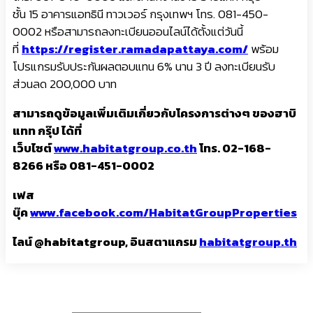
ชั้น 15 อาคารแอทธินี ทาวเวอร์ กรุงเทพฯ โทร. 081-450-
0002 หรือสามารถลงทะเบียนออนไลน์ได้ตั้งแต่วันนี้
ที่
https://register.ramadapattaya.com/
พร้อม
โปรแกรมรับประกันผลตอบแทน 6% นาน 3 ปี ลงทะเบียนรับ
ส่วนลด 200,000 บาท
สามารถดูข้อมูลเพิ่มเติมเกี่ยวกับโครงการต่างๆ ของฮาบิ
แทท กรุ๊ป ได้ที่
เว็บไซต์
www.habitatgroup.co.th
โทร. 02-168-
8266 หรือ 081-451-0002
เฟส
บุ๊ค
www.facebook.com/HabitatGroupProperties
ไลน์ @habitatgroup, อินสตาแกรม
habitatgroup.th