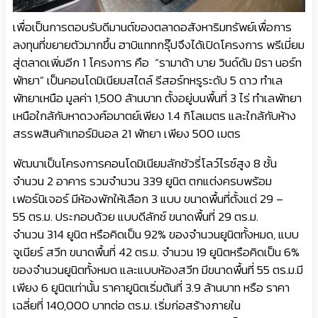
เพื่อเป็นการตอบรับดีมานต์ของตลาดอสังหาริมทรัพย์เพื่อการ
ลงทุนที่ขยายตัวมากขึ้น ฮาบิแททกรุ๊ปจึงได้เปิดโครงการ พรีเมี่ยม
สู่ตลาดเพิ่มอีก 1 โครงการ คือ “รามาด้า บาย วินด์ดัม มิรา นอร์ท
พัทยา” เป็นคอนโดมิเนียมสไตล์ รีสอร์ทหรูระดับ 5 ดาว ทำเล
พัทยาเหนือ มูลค่า 1,500 ล้านบาท ตั้งอยู่บนพื้นที่ 3 ไร่ ทำเลพัทยา
เหนือใกล้กับหาดวงศ์อมาตย์เพียง 1.4 กิโลเมตร และใกล้กับห้าง
สรรพสินค้าเทอร์มินอล 21 พัทยา เพียง 500 เมตร
พัฒนาเป็นโครงการคอนโดมิเนียมลักชัวรี่โลว์ไรซ์สูง 8 ชั้น
จำนวน 2 อาคาร รวมจำนวน 339 ยูนิต ตกแต่งครบพร้อม
เฟอร์นิเจอร์ มีห้องพักให้เลือก 3 แบบ ขนาดพื้นที่ตั้งแต่ 29 –
55 ตร.ม. ประกอบด้วย แบบดีลักซ์ ขนาดพื้นที่ 29 ตร.ม.
จำนวน 314 ยูนิต หรือคิดเป็น 92% ของจำนวนยูนิตทั้งหมด, แบบ
จูเนียร์ สวีท ขนาดพื้นที่ 42 ตร.ม. จำนวน 19 ยูนิตหรือคิดเป็น 6%
ของจำนวนยูนิตทั้งหมด และแบบห้องสวีท มีขนาดพื้นที่ 55 ตร.ม.มี
เพียง 6 ยูนิตเท่านั้น ราคายูนิตเริ่มต้นที่ 3.9 ล้านบาท หรือ ราคา
เฉลี่ยที่ 140,000 บาทต่อ ตร.ม. เริ่มก่อสร้างภายใน