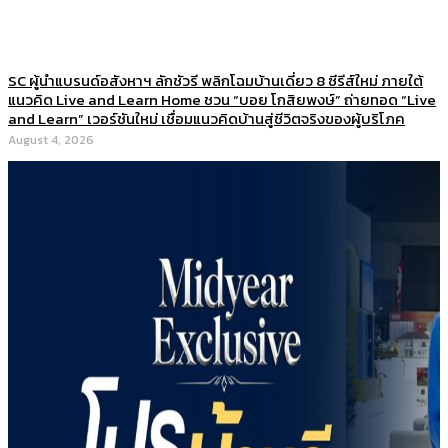
SC ผู้นำแบรนด์อสังหาฯ ลักชัวรี พลิกโฉมบ้านเดี่ยว 8 ซีรีส์ใหม่ ภายใต้
แนวคิด Live and Learn Home ชวน “บอย โกสิยพงษ์” ถ่ายทอด “Live
and Learn” เวอร์ชันใหม่ เชื่อมแนวคิดบ้านสู่ชีวิตจริงของผู้บริโภค
August 4, 2026