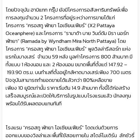
โดยปัจจุบัน ฮาบิแทท กรุ๊ป ยังมีโครงการอสังหาริมทรัพย์เพื่อ
การลงทุนจำนวน 2 โครงการที่อยู่ระหว่างการขายได้แก่
โครงการ “ครอสทู พัทยา โอเชียนเฟียร์” (X2 Pattaya
Oceanphere) และโครงการ “รามาด้า บาย วินด์ดัม มิรา นอร์ท
พัทยา” (Ramada by Wyndham Mira North Pattaya) โดย
โครงการ “ครอสทู พัทยา โอเชียนเฟียร์” พูลวิลล่ารีสอร์ท แห่ง
แรกในบางเสร่ จำนวน 59 หลัง มูลค่าโครงการ 800 ล้านบาท มี
ทั้งแบบ 1 ห้องนอน และ 2 ห้องนอน ขนาดพื้นที่ตั้งแต่ 147.92 –
193.90 ตร.ม. บนทำเลที่ตั้งอยู่ใกล้หาดบางเสร่เพียง 700 เมตร
ปัจจุบันสามารถทำยอดขายได้แล้วกว่า 80%เหลือขาย
เพียง 10 ยูนิตเท่านั้น ราคาเริ่มต้น 14.9 ล้านบาท ทั้งนี้ได้ก่อสร้าง
เสร็จสมบูรณ์และเปิดให้บริการในรูปแบบโรงแรมแล้ว นักลงทุน
พร้อมได้รับผลตอบแทนทันที
โรงแรม “ครอสทู พัทยา โอเชียนเฟียร์” โดดเด่นด้วยการ
ออกแบบของวิลล่าและพื้นที่ใช้สอยภายใน สไตล์โมเดิร์น ลักชัวรี่