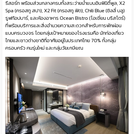
รีสอร์ท พร้อมส่วนกลางครบทั้งสระว่ายน้ำแบบอินฟินิตี้พูล, X2
Spa (ครอสทู สปา), X2 Fit (ครอสทู ฟิต), Chili Blue (ชิลลี่ บลู)
รูฟท้อปบาร์, และห้องอาหาร Ocean Bistro (โอเชี่ยน บริสโตร์)
ที่พร้อมบริการและสิ่งอำนวยความสะดวกสำหรับการพักผ่อน
แบบครบวงจร โดยกลุ่มเป้าหมายของโรงแรมคือ นักท่องเที่ยว
ไทยและชาวต่างชาติที่อาศัยอยู่ในประเทศไทย 70% ทั้งกลุ่ม
ครอบครัว คนรุ่นใหม่ และกลุ่มวัยเกษียณ