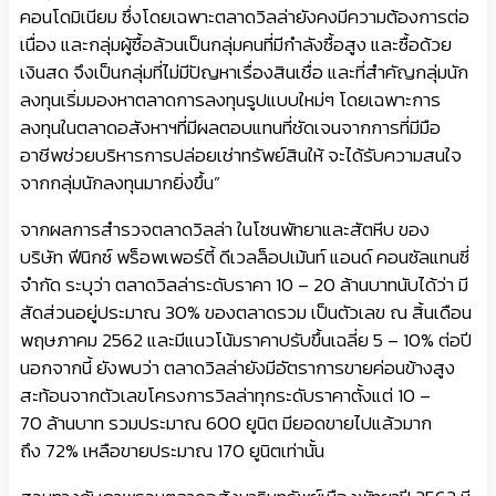
คอนโดมิเนียม ซึ่งโดยเฉพาะตลาดวิลล่ายังคงมีความต้องการต่อ
เนื่อง และกลุ่มผู้ซื้อล้วนเป็นกลุ่มคนที่มีกำลังซื้อสูง และซื้อด้วย
เงินสด จึงเป็นกลุ่มที่ไม่มีปัญหาเรื่องสินเชื่อ และที่สำคัญกลุ่มนัก
ลงทุนเริ่มมองหาตลาดการลงทุนรูปแบบใหม่ๆ โดยเฉพาะการ
ลงทุนในตลาดอสังหาฯที่มีผลตอบแทนที่ชัดเจนจากการที่มีมือ
อาชีพช่วยบริหารการปล่อยเช่าทรัพย์สินให้ จะได้รับความสนใจ
จากกลุ่มนักลงทุนมากยิ่งขึ้น”
จากผลการสำรวจตลาดวิลล่า ในโซนพัทยาและสัตหีบ ของ
บริษัท ฟีนิกซ์ พร็อพเพอร์ตี้ ดีเวลล็อปเม้นท์ แอนด์ คอนซัลแทนซี่
จำกัด ระบุว่า ตลาดวิลล่าระดับราคา 10 – 20 ล้านบาทนับได้ว่า มี
สัดส่วนอยู่ประมาณ 30% ของตลาดรวม เป็นตัวเลข ณ สิ้นเดือน
พฤษภาคม 2562 และมีแนวโน้มราคาปรับขึ้นเฉลี่ย 5 – 10% ต่อปี
นอกจากนี้ ยังพบว่า ตลาดวิลล่ายังมีอัตราการขายค่อนข้างสูง
สะท้อนจากตัวเลขโครงการวิลล่าทุกระดับราคาตั้งแต่ 10 –
70 ล้านบาท รวมประมาณ 600 ยูนิต มียอดขายไปแล้วมาก
ถึง 72% เหลือขายประมาณ 170 ยูนิตเท่านั้น