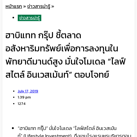
หน้าแรก
»
ข่าวสารน่ารู้
»
ข่าวสารน่ารู้
ฮาบิแทท กรุ๊ป ชี้ตลาด
อสังหาริมทรัพย์เพื่อการลงทุนใน
พัทยาดีมานด์สูง มั่นใจโมเดล “ไลฟ์
สไตล์ อินเวสเม้นท์” ตอบโจทย์
July 17, 2019
1:39 pm
1274
“ฮาบิแทท กรุ๊ป” มั่นใจโมเดล “ไลฟ์สไตล์ อินเวสเม้น
ท์” (Lifestyle Investment) ดึงเชนโรงแรมหรูบริหารตอบ