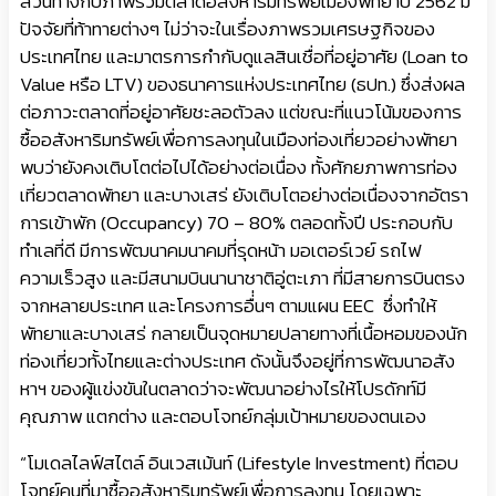
สวนทางกับภาพรวมตลาดอสังหาริมทรัพย์เมืองพัทยาปี 2562 มี
ปัจจัยที่ท้าทายต่างๆ ไม่ว่าจะในเรื่องภาพรวมเศรษฐกิจของ
ประเทศไทย และมาตรการกำกับดูแลสินเชื่อที่อยู่อาศัย (Loan to
Value หรือ LTV) ของธนาคารแห่งประเทศไทย (ธปท.) ซึ่งส่งผล
ต่อภาวะตลาดที่อยู่อาศัยชะลอตัวลง แต่ขณะที่แนวโน้มของการ
ซื้ออสังหาริมทรัพย์เพื่อการลงทุนในเมืองท่องเที่ยวอย่างพัทยา
พบว่ายังคงเติบโตต่อไปได้อย่างต่อเนื่อง ทั้งศักยภาพการท่อง
เที่ยวตลาดพัทยา และบางเสร่ ยังเติบโตอย่างต่อเนื่องจากอัตรา
การเข้าพัก (Occupancy) 70 – 80% ตลอดทั้งปี ประกอบกับ
ทำเลที่ดี มีการพัฒนาคมนาคมที่รุดหน้า มอเตอร์เวย์ รถไฟ
ความเร็วสูง และมีสนามบินนานาชาติอู่ตะเภา ที่มีสายการบินตรง
จากหลายประเทศ และโครงการอื่่นๆ ตามแผน EEC ซึ่งทำให้
พัทยาและบางเสร่ กลายเป็นจุดหมายปลายทางที่เนื้อหอมของนัก
ท่องเที่ยวทั้งไทยและต่างประเทศ ดังนั้นจึงอยู่ที่การพัฒนาอสัง
หาฯ ของผู้แข่งขันในตลาดว่าจะพัฒนาอย่างไรให้โปรดักท์มี
คุณภาพ แตกต่าง และตอบโจทย์กลุ่มเป้าหมายของตนเอง
“โมเดลไลฟ์สไตล์ อินเวสเม้นท์ (Lifestyle Investment) ที่ตอบ
โจทย์คนที่มาซื้ออสังหาริมทรัพย์เพื่อการลงทุน โดยเฉพาะ