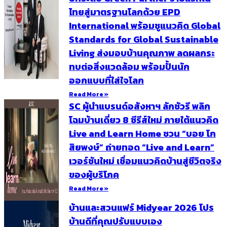
ไทยสู่มาตรฐานโลกด้วย EPD
International พร้อมชูแนวคิด Global
Standards for Global Sustainable
Living ส่งมอบบ้านคุณภาพ ลดผลกระ
ทบต่อสิ่งแวดล้อม พร้อมปั้นนัก
ออกแบบที่ใส่ใจโลก
Read More »
SC ผู้นำแบรนด์อสังหาฯ ลักชัวรี พลิก
โฉมบ้านเดี่ยว 8 ซีรีส์ใหม่ ภายใต้แนวคิด
Live and Learn Home ชวน “บอย โก
สิยพงษ์” ถ่ายทอด “Live and Learn”
เวอร์ชันใหม่ เชื่อมแนวคิดบ้านสู่ชีวิตจริง
ของผู้บริโภค
Read More »
บ้านและสวนแฟร์ Midyear 2026 โปร
บ้านดีที่คุณปรับแบบเอง