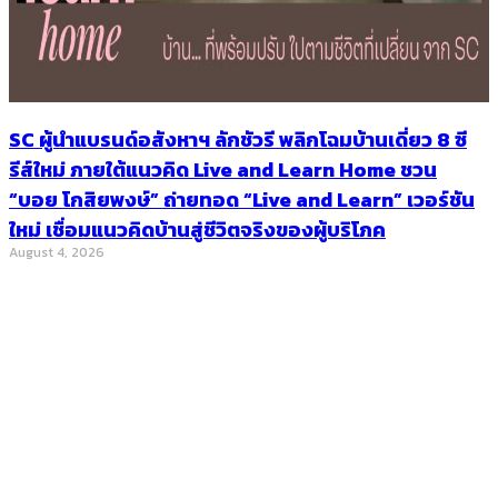
SC ผู้นำแบรนด์อสังหาฯ ลักชัวรี พลิกโฉมบ้านเดี่ยว 8 ซี
รีส์ใหม่ ภายใต้แนวคิด Live and Learn Home ชวน
“บอย โกสิยพงษ์” ถ่ายทอด “Live and Learn” เวอร์ชัน
ใหม่ เชื่อมแนวคิดบ้านสู่ชีวิตจริงของผู้บริโภค
August 4, 2026