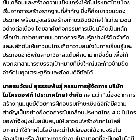
ขับเคลื่อนและสร้างความแข็งแกร่งให้กับประเทศไทย โดย
เริ่มจากการสร้างรากฐานที่สำคัญ ซึ่งก็คือเยาวชนของ
ประเทศ พร้อมมุ่งเสริมสร้างทักษะเชิงดิจิทัลให้แก่เยาวชน
อย่างต่อเนื่อง โดยอาศัยกิจกรรมการเขียนโค้ดเป็นหลัก
เพื่อเข้ามาช่วยขยายแนวทางการเรียนรู้อย่างไร้ขีดจำกัด
และผลักดันให้เยาวชนไทยเกิดความสนใจในการเรียนรู้และ
ประกอบอาชีพในสาขาวิชาสะเต็มศึกษามากยิ่งขึ้น เพื่อให้
พวกเขาสามารถบรรลุเป้าหมายที่ยิ่งใหญ่และก้าวข้ามขีด
จำกัดในยุคเศรษฐกิจและสังคมดิจิทัลได้
นายธนวัฒน์ สุธรรมพันธุ์ กรรมการผู้จัดการ บริษัท
ไมโครซอฟท์ (ประเทศไทย) จำกัด
กล่าวว่า “เนื่องจากการ
สร้างทุนมนุษย์ด้วยการฝึกอบรมทักษะเชิงดิจิทัลมีความ
สำคัญเป็นอย่างยิ่งต่อการขับเคลื่อนประเทศไทย 4.0 ไมโคร
ซอฟท์จึงมุ่งมั่นสนับสนุนให้เยาวชน’สร้าง’เทคโนโลยี
มากกว่า’ใช้’เทคโนโลยี และนำไปต่อยอดใช้งานจริงใน
ห้องเรียนหรือเส้นทางการทำงานในอนาคตที่จะมีเทคโนโลยี