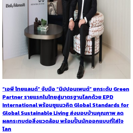
“เอพี ไทยแลนด์” จับมือ “นิปปอนเพนต์” ยกระดับ Green
Partner รายแรกในไทยสู่มาตรฐานโลกด้วย EPD
International พร้อมชูแนวคิด Global Standards for
Global Sustainable Living ส่งมอบบ้านคุณภาพ ลด
ผลกระทบต่อสิ่งแวดล้อม พร้อมปั้นนักออกแบบที่ใส่ใจ
โลก