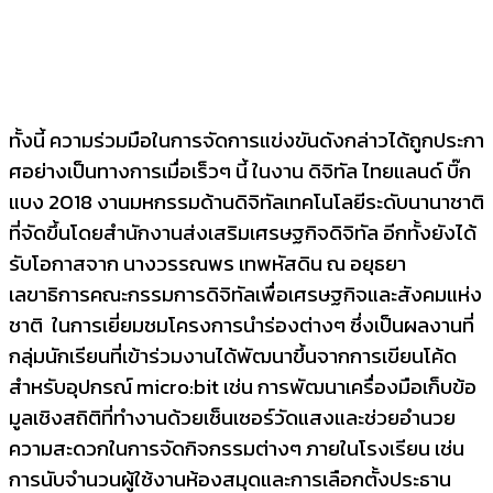
ทั้งนี้ ความร่วมมือในการจัดการแข่งขั
นดังกล่าวได้ถูกประกา
ศอย่างเป็
นทางการเมื่อเร็วๆ นี้ ในงาน ดิจิทัล ไทยแลนด์ บิ๊ก
แบง
2018
งานมหกรรมด้านดิจิทัลเทคโนโลยี
ระดับนานาชาติ
ที่จัดขึ้นโดยสำนั
กงานส่งเสริมเศรษฐกิจดิจิทัล อีกทั้งยังได้
รับโอกาสจาก นางวรรณพร เทพหัสดิน ณ อยุธยา
เลขาธิการคณะกรรมการดิจิทัลเพื่
อเศรษฐกิจและสังคมแห่ง
ชาติ
ในการเยี่ยมชมโครงการนำร่องต่
างๆ ซึ่งเป็นผลงานที่
กลุ่มนักเรี
ยนที่เข้าร่วมงานได้พัฒนาขึ้
นจากการเขียนโค้ด
สำหรับอุปกรณ์
micro:bit
เช่น การพัฒนาเครื่องมือเก็บข้อ
มู
ลเชิงสถิติที่ทำงานด้วยเซ็
นเซอร์วัดแสงและช่
วยอำนวย
ความสะดวกในการจัดกิ
จกรรมต่างๆ ภายในโรงเรียน เช่น
การนับจำนวนผู้ใช้งานห้องสมุ
ดและการเลือกตั้งประธาน