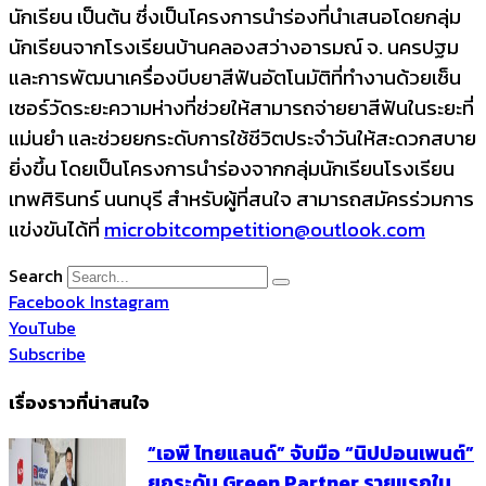
นักเรียน เป็นต้น ซึ่งเป็นโครงการนำร่องที่
นำเสนอโดยกลุ่ม
นักเรี
ยนจากโรงเรียนบ้านคลองสว่
างอารมณ์ จ. นครปฐม
และการพัฒนาเครื่องบีบยาสีฟันอั
ตโนมัติที่ทำงานด้วยเซ็น
เซอร์วั
ดระยะความห่างที่ช่วยให้
สามารถจ่ายยาสีฟันในระยะที่
แม่
นยำ และช่วยยกระดับการใช้ชีวิ
ตประจำวันให้สะดวกสบาย
ยิ่งขึ้น โดยเป็นโครงการนำร่องจากกลุ่มนั
กเรียนโรงเรียน
เทพศิรินทร์ นนทบุรี สำหรับผู้ที่สนใจ สามารถสมัครร่วมการ
แข่งขันได้ที่
microbitcompetition@outlook.
com
Search
Facebook
Instagram
YouTube
Subscribe
เรื่องราวที่น่าสนใจ
“เอพี ไทยแลนด์” จับมือ “นิปปอนเพนต์”
ยกระดับ Green Partner รายแรกใน