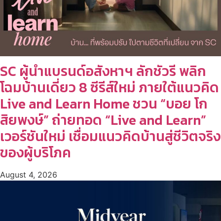
SC ผู้นำแบรนด์อสังหาฯ ลักชัวรี พลิก
โฉมบ้านเดี่ยว 8 ซีรีส์ใหม่ ภายใต้แนวคิด
Live and Learn Home ชวน “บอย โก
สิยพงษ์” ถ่ายทอด “Live and Learn”
เวอร์ชันใหม่ เชื่อมแนวคิดบ้านสู่ชีวิตจริง
ของผู้บริโภค
August 4, 2026