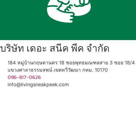
บริษัท เดอะ สนีค พีค จำกัด
184 หมู่บ้านกฤษดานคร 18 ซอยพุทธมณฑลสาย 3 ซอย 18/4
แขวงศาลาธรรมสพน์ เขตทวีวัฒนา กทม. 10170
096-817-0626
info@livingsneakpeek.com
HOME
ข่าวสารน่ารู้
แอบดูคอนโด
พรีวิวคอนโด
–