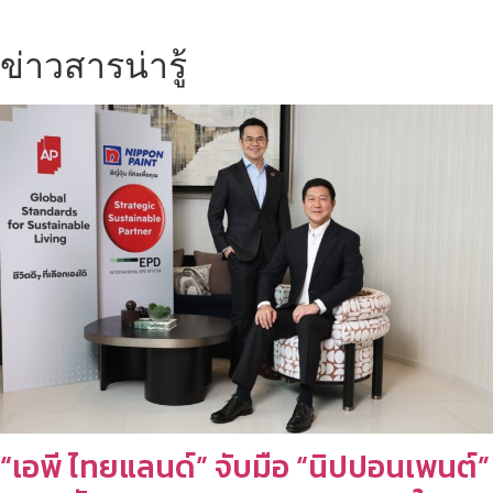
ข่าวสารน่ารู้
“เอพี ไทยแลนด์” จับมือ “นิปปอนเพนต์”