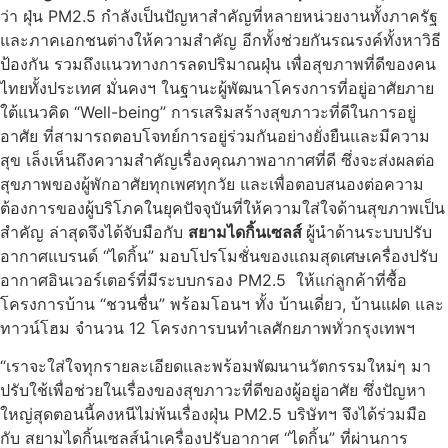
ว่า ฝุ่น PM2.5 กำลังเป็นปัญหาสำคัญที่หลายหน่วยงานทั้งภาครัฐ
และภาคเอกชนต่างให้ความสำคัญ อีกทั้งช่วยกันรณรงค์ทั้งหาวิธี
ป้องกัน รวมถึงแนวทางการลดปริมาณฝุ่น เพื่อสุขภาพที่ดีของคน
ไทยทั้งประเทศ มั่นคงฯ ในฐานะผู้พัฒนาโครงการที่อยู่อาศัยภาย
ใต้แนวคิด “Well-being” การเสริมสร้างสุขภาวะที่ดีในการอยู่
อาศัย ที่สามารถตอบโจทย์การอยู่ร่วมกันอย่างยั่งยืนและมีความ
สุข เล็งเห็นถึงความสำคัญเรื่องคุณภาพอากาศที่ดี ซึ่งจะส่งผลต่อ
สุขภาพของผู้พักอาศัยทุกเพศทุกวัย และเพื่อตอบสนองต่อความ
ต้องการของผู้บริโภคในยุคปัจจุบันที่ให้ความใส่ใจด้านสุขภาพเป็น
สำคัญ ล่าสุดจึงได้จับมือกับ
สยามไดกิ้นเซลส์
ผู้นำด้านระบบปรับ
อากาศแบรนด์ “ไดกิ้น” มอบโปรโมชั่นของแถมสุดเศษเครื่องปรับ
อากาศอินเวอร์เตอร์ที่มีระบบกรอง PM2.5 ให้แก่ลูกค้าที่ซื้อ
โครงการบ้าน “ชวนชื่น” พร้อมโอนฯ ทั้ง บ้านเดี่ยว, บ้านแฝด และ
ทาวน์โฮม จำนวน 12 โครงการบนทำเลศักยภาพทั่วกรุงเทพฯ
“เราจะใส่ใจทุกรายละเอียดและพร้อมพัฒนานวัตกรรมใหม่ๆ มา
ปรับใช้เพื่อช่วยในเรื่องของสุขภาวะที่ดีของผู้อยู่อาศัย ซึ่งปัญหา
ใหญ่สุดตอนนี้คงหนีไม่พ้นเรื่องฝุ่น PM2.5 บริษัทฯ จึงได้ร่วมมือ
กับ สยามไดกิ้นเซลส์นำเครื่องปรับอากาศ “ไดกิ้น” ที่ผ่านการ