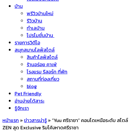
บ้าน
พรีวิวบ้านใหม่
รีวิวบ้าน
ทำเลบ้าน
โปรโมชั่นบ้าน
รายการวิดีโอ
สนุกสนานไลฟ์สไตล์
สินค้าไลฟ์สไตล์
ร้านอร่อย คาเฟ่
โรงแรม รีสอร์ท ที่พัก
สถานที่ท่องเที่ยว
blog
Pet Friendly
อ่านง่ายได้สาระ
รู้จักเรา
หน้าแรก
»
ข่าวสารน่ารู้
»
“Yuu ศรีราชา” คอนโดเหนือระดับ สไตล์
ZEN สุด Exclusive ริมโค้งหาดศรีราชา