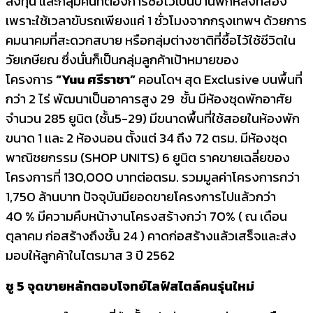
ลงทุน และกลุ่มคนที่ต้องการซื้อไว้เป็นบ้านพักหลังที่สอง
เพราะใช้เวลาขับรถเพียงแค่ 1 ชั่วโมงจากกรุงเทพฯ ด้วยการ
คมนาคมที่สะดวกสบาย หรือกลุ่มต่างชาติที่ซื้อไว้ใช้ชีวิตใน
วัยเกษียณ ซึ่งนั่นก็เป็นกลุ่มลูกค้าเป้าหมายของ
โครงการ
“
Yuu ศรีราชา”
คอนโดฯ สุด Exclusive บนพื้นที่
กว่า 2 ไร่ พัฒนาเป็นอาคารสูง 29 ชั้น มีห้องชุดพักอาศัย
จำนวน 285 ยูนิต (ชั้น5-29) มีขนาดพื้นที่ใช้สอยในห้องพัก
ขนาด 1 และ 2 ห้องนอน ตั้งแต่ 34 ถึง 72 ตรม. มีห้องชุด
พาณิชยกรรม (SHOP UNITS) 6 ยูนิต ราคขายเฉลี่ยของ
โครงการที่ 130,000 บาทต่อตรม. รวมมูลค่าโครงการกว่า
1,750 ล้านบาท ปัจจุบันมียอดขายโครงการไปแล้วกว่า
40 % มีความคืบหน้างานโครงสร้างกว่า 70% ( ณ เดือน
ตุลาคม ก่อสร้างถึงชั้น 24 ) คาดก่อสร้างแล้วเสร็จและส่ง
มอบให้ลูกค้าในไตรมาส 3 ปี 2562
ชู
5 จุดขายหลักตอบโจทย์ไลฟ์สไตล์คนรุ่นใหม่