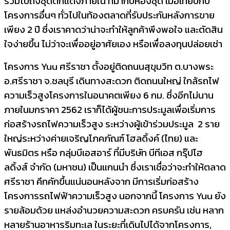
รวมไปถึงชุดตกแต่งภายใน ที่มากับห้องชุด เมื่อเทียบกับ
โครงการอื่นๆ ทั่วไปในท้องตลาดที่รับประกันหลังการขาย
เพียง 2 ปี ซึ่งเราคาดว่าน่าจะทำให้ลูกค้าพึงพอใจ และตัดสิน
ใจง่ายขึ้น ไม่ว่าจะเพื่ออยู่อาศัยเอง หรือเพื่อลงทุนปล่อยเช่า
โครงการ Yuu ศรีราชา ตั้งอยู่ติดถนนสุขุมวิท ต.บางพระ
อ.ศรีราชา จ.ชลบุรี เดินทางสะดวก ติดถนนใหญ่ ใกล้รถไฟ
ความเร็วสูงโครงการในอนาคตเพียง 6 กม. ซึ่งอีกไม่นาน
ภายในมกราคา 2562 เราก็ได้ผู้ชนะการประมูลเพื่อเริ่มการ
ก่อสร้างรถไฟความเร็วสูง ระหว่างผู้เข้าร่วมประมูล 2 ราย
ใหญ่ระหว่างค่ายเจริญโภคภัณฑ์ โฮลดิ้งค์ (ไทย) และ
พันธมิตร หรือ กลุ่มบีเอสอาร์ ที่มีบริษัท บีทีเอส กรุ๊ปโฮ
ลดิ้งส์ จำกัด (มหาชน) เป็นแกนนำ ซึ่งเราเชื่อว่าจะทำให้ตลาด
ศรีราชา คึกคักขึ้นแน่นอนหลังจาก มีการเริ่มก่อสร้าง
โครงการรถไฟฟ้าความเร็วสูง นอกจากนี้ โครงการ Yuu ยัง
รายล้อมด้วย แหล่งอำนวยความสะดวก ครบครัน เช่น หลาก
หลายร้านอาหารริมทะเล ในระยะที่เดินไปได้จากโครงการ,