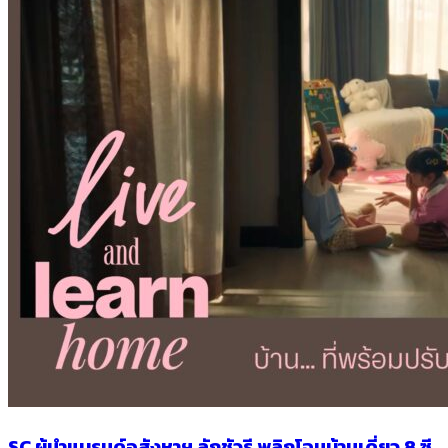
SC ผู้นำแบรนด์อสังหาฯ ลักชัวรี พลิกโฉมบ้านเดี่ยว 8 ซี