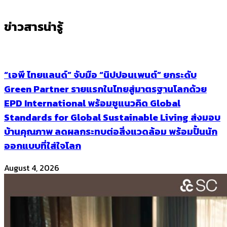
ข่าวสารน่ารู้
“เอพี ไทยแลนด์” จับมือ “นิปปอนเพนต์” ยกระดับ
Green Partner รายแรกในไทยสู่มาตรฐานโลกด้วย
EPD International พร้อมชูแนวคิด Global
Standards for Global Sustainable Living ส่งมอบ
บ้านคุณภาพ ลดผลกระทบต่อสิ่งแวดล้อม พร้อมปั้นนัก
ออกแบบที่ใส่ใจโลก
August 4, 2026