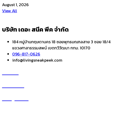
August 1, 2026
View All
บริษัท เดอะ สนีค พีค จำกัด
184 หมู่บ้านกฤษดานคร 18 ซอยพุทธมณฑลสาย 3 ซอย 18/4
แขวงศาลาธรรมสพน์ เขตทวีวัฒนา กทม. 10170
096-817-0626
info@livingsneakpeek.com
HOME
ข่าวสารน่ารู้
แอบดูคอนโด
–
พรีวิวคอนโด