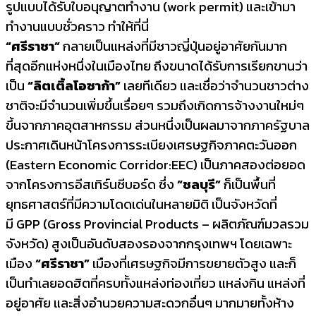
รูปแบบได้รับใบอนุญาตทำงาน (work permit) และเข้ามา
ทำงานแบบชั่วคราว ทำให้ที่นี่
“ศรีราชา”
กลายเป็นแหล่งที่มีชาวญี่ปุ่นอยู่อาศัยกันมาก
ที่สุดอีกแห่งหนึ่งในเมืองไทย ถึงขนาดได้รับการเรียกขานว่า
เป็น
“ลิตเติ้ลโอซาก้า”
เลยทีเดียว และเชื่อว่าจำนวนชาวต่าง
ชาติจะมีจำนวนเพิ่มขึ้นเรื่อยๆ รวมถึงเกิดการจ้างงานใหม่ๆ
ขึ้นจากภาคอุตสาหกรรม ส่วนหนึ่งเป็นผลมาจากภาครัฐบาล
ประกาศเดินหน้าโครงการระเบียงเศรษฐกิจภาคตะวันออก
(Eastern Economic Corridor:EEC) เป็นภาคสองต่อยอด
จากโครงการอีสเทิร์นซีบอร์ด ซึ่ง
“ชลบุรี”
ก็เป็นพื้นที่
ยุทธศาสตร์ที่มีความโดดเด่นในหลายมิติ เป็นจังหวัดที่
มี GPP (Gross Provincial Products – ผลิตภัณฑ์มวลรวม
จังหวัด) สูงเป็นอันดับสองรองจากกรุงเทพฯ โดยเฉพาะ
เมือง
“ศรีราชา”
เมืองที่เศรษฐกิจมีการขยายตัวสูง และก็
เป็นทำเลยอดฮิตที่ครบทั้งแหล่งท่องเที่ยว แหล่งกิน แหล่งที่
อยู่อาศัย และสิ่งอำนวยความสะดวกอื่นๆ มากมายทั้งห้าง