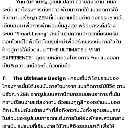
Yuu ในภาษาญี่ปุ่นนั้นแปลว่า ความสง่างาม เหนือ
ระดับ และโครงการดังกล่าว พัฒนาภายใต้แนวคิดการใช้
ชีวิตตามปรัชญา ZEN ที่เน้นความเรียบง่าย อิงธรรมชาติอัน
เงียบสงบ เพื่อการพักผ่อนขั้นสูงสุด พร้อมสรรค์สร้าง
ระบบ “Smart Living” สิ่งอำนวยความสะดวกที่ครบครัน
ตอบโจทย์ไลฟ์สไตล์คนรุ่นใหม่ เพื่อสร้างแรงบันดาลใจ ใน
ก้าวสู่การใช้ชีวิตแบบ “THE ULTIMATE LIVING
EXPERIENCE” จุดขายหลักของโครงการ Yuu แบ่งออก
เป็น 5 ความเหนือระดับด้วยกันคือ
1)
The Ultimate Design
: คอนเซ็ปต์ โดยรวมของ
โครงการนั้นได้แรงบันดาลใจมาจาก แนวคิดการใช้ชีวิต ตาม
ปรัชญา ZEN จากรูปแบบสถาปัตยกรรมของอาคาร ที่เน้น
ความเรียบง่ายแต่สง่างาม ด้วยมงกุฎสีทองอร่ามบนยอด
ตึก เปรียบดังแร่ทองคำ ที่สื่อถึงความมั่งคั่ง อุดมสมบูรณ์
ในส่วนของรูปแบบการตกแต่งภายในห้องพักและส่วนกลาง
เราเน้น รูปแบบที่เรียบง่าย ใช้โทนสีอิงธรรมชาติ เพื่อให้