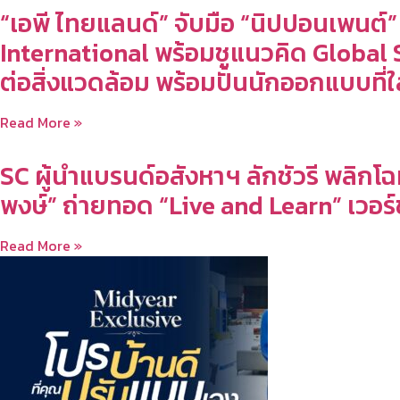
“เอพี ไทยแลนด์” จับมือ “นิปปอนเพนต
International พร้อมชูแนวคิด Globa
ต่อสิ่งแวดล้อม พร้อมปั้นนักออกแบบที่ใ
Read More »
SC ผู้นำแบรนด์อสังหาฯ ลักชัวรี พลิกโ
พงษ์” ถ่ายทอด “Live and Learn” เวอร์ชั
Read More »