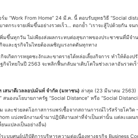
Work From Home” 24 มี.ค. นี้ ตอบรับยุทธวิธี “Social dista
บาดกระจายเพิ่มขึ้นอย่างรวดเร็ว… ตอกย้ำ “เราจะสู้ไปด้วยกัน จ
ทุกวัน ไม่เพียงส่งผลกระทบต่อสุขภาพของประชาชนที่มีจำนวนผู้ติด
กิจและธุรกิจในไทยต้องเผชิญแรงกดดันทุกทาง
ฐกิจเกิดการหยุดชะงักและขาดรายได้หล่อเลี้ยงกิจการ ทำให้ต้องปรับ
ศรษฐกิจไทยในปี 2563 จะพลิกฟื้นกลับมาเติบโตในช่วงเวลาอันรวดเร
ัท เสนาดีเวลลอปเม้นท์ จำกัด (มหาชน)
ล่าสุด (23 มีนาคม 256
” สนองนโยบายภาครัฐ “Social Distance” หรือ “Social Distanc
ม และช่วยลดโอกาสการแพร่เชื้อจากสถานการณ์ไวรัสร้ายโควิด – 1
om แบ่งพนักงานเข้ามาปฎิบัติงานเท่าที่จำเป็นเท่านั้น แต่ละแผน
ยนแปลงเป็นอย่างอื่น)
ะบบศูนย์ปฏิบัติการบริหารความต่อเนื่องทางธุรกิจ Business Co