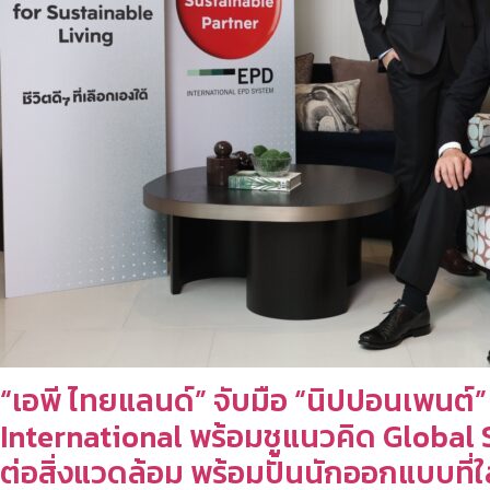
“เอพี ไทยแลนด์” จับมือ “นิปปอนเพนต
International พร้อมชูแนวคิด Globa
ต่อสิ่งแวดล้อม พร้อมปั้นนักออกแบบที่ใ