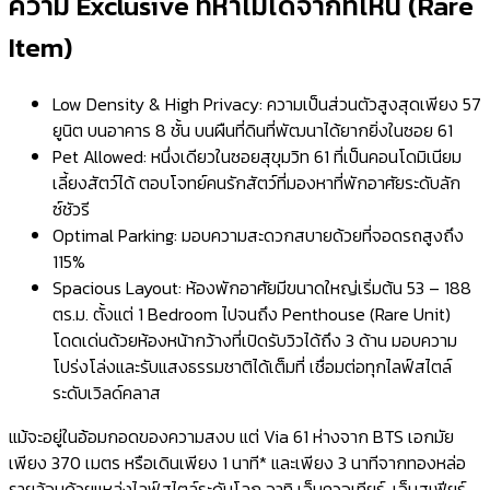
ความ Exclusive ที่หาไม่ได้จากที่ไหน (Rare
Item)
Low Density & High Privacy: ความเป็นส่วนตัวสูงสุดเพียง 57
ยูนิต บนอาคาร 8 ชั้น บนผืนที่ดินที่พัฒนาได้ยากยิ่งในซอย 61
Pet Allowed: หนึ่งเดียวในซอยสุขุมวิท 61 ที่เป็นคอนโดมิเนียม
เลี้ยงสัตว์ได้ ตอบโจทย์คนรักสัตว์ที่มองหาที่พักอาศัยระดับลัก
ซ์ชัวรี
Optimal Parking: มอบความสะดวกสบายด้วยที่จอดรถสูงถึง
115%
Spacious Layout: ห้องพักอาศัยมีขนาดใหญ่เริ่มต้น 53 – 188
ตร.ม. ตั้งแต่ 1 Bedroom ไปจนถึง Penthouse (Rare Unit)
โดดเด่นด้วยห้องหน้ากว้างที่เปิดรับวิวได้ถึง 3 ด้าน มอบความ
โปร่งโล่งและรับแสงธรรมชาติได้เต็มที่ เชื่อมต่อทุกไลฟ์สไตล์
ระดับเวิลด์คลาส
แม้จะอยู่ในอ้อมกอดของความสงบ แต่ Via 61 ห่างจาก BTS เอกมัย
เพียง 370 เมตร หรือเดินเพียง 1 นาที* และเพียง 3 นาทีจากทองหล่อ
รายล้อมด้วยแหล่งไลฟ์สไตล์ระดับโลก อาทิ เอ็มควอเทียร์, เอ็มสเฟียร์,