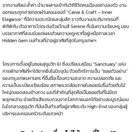
จากงานศิลปะล้ำค่า นำมาผสานเข้ากับวิถีชีวิตคนเมืองอย่างลงตัว งาน
ออกแบบถูกถ่ายทอดผ่านคอนเซปต์ “Carve & Craft – Inner
Elegance” ที่มีความประณีตและลุ่มลึก ราวกับงานประติมากรรมที่
พิถีพิถัน ตัวอาคารโดดเด่นด้วยโทนสี Serene ที่เน้นความเรียบหรู มอบ
บรรยากาศที่สงบนิ่งแต่แฝงด้วยความหรูหราที่อยู่เหนือกาลเวลา
Hidden Gem บนทำเลที่น่าอยู่อาศัยที่สุดในกรุงเทพฯ
โครงการตั้งอยู่ในซอยสุขุมวิท 61 ซึ่งเปรียบเสมือน “Sanctuary” แห่ง
การพักอาศัยที่หาได้ยากยิ่งในปัจจุบัน ด้วยดีกรีการเป็น “ซอยตัวอย่าง”
ของกรุงเทพมหานคร ที่ขึ้นชื่อเรื่องความสะอาด ความปลอดภัย และ
ความเป็นระเบียบเรียบร้อย สภาพแวดล้อมภายในซอยร่มรื่นด้วยต้นไม้
ใหญ่ตลอดสองข้างทาง และที่สำคัญที่สุดคือเป็นซอยตันที่ไม่มีรถ
พลุกพล่าน ช่วยตัดเสียงรบกวนจากโลกภายนอกได้อย่างสมบูรณ์แบบ
ในใจกลางสุขุมวิท ที่นับเป็นทำเลที่อยู่อาศัยระดับ High-End ของกลุ่มผู้
บริหารและครอบครัวระดับแถวหน้า