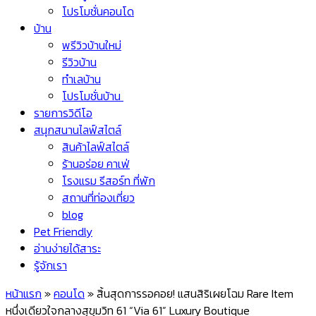
โปรโมชั่นคอนโด
บ้าน
พรีวิวบ้านใหม่
รีวิวบ้าน
ทำเลบ้าน
โปรโมชั่นบ้าน
รายการวิดีโอ
สนุกสนานไลฟ์สไตล์
สินค้าไลฟ์สไตล์
ร้านอร่อย คาเฟ่
โรงแรม รีสอร์ท ที่พัก
สถานที่ท่องเที่ยว
blog
Pet Friendly
อ่านง่ายได้สาระ
รู้จักเรา
หน้าแรก
»
คอนโด
»
สิ้นสุดการรอคอย! แสนสิริเผยโฉม Rare Item
หนึ่งเดียวใจกลางสุขุมวิท 61 “Via 61” Luxury Boutique